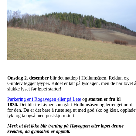
Onsdag 2. desember
blir det nattløp i Hollumsåsen. Reidun og
Gunleiv legger løyper. Bildet er tatt på lysdagen, men de har lovet 
slukke lyset før løpet starter!
Parkering er i Rogavegen eller på Lete
og
starten er fra kl
1830.
Det blir tre løyper som går i Hollumsåsen og terrenget nord
for den. Da er det bare å ruste seg ut med god sko og klær, opplade
lykt og ta også med postskjerm-teft!
Merk at det ikke blir trening på Høyeggen etter løpet denne
kvelden, da gymsalen er opptatt.