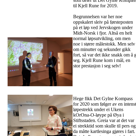
som deler ut Det Gylne Kompas
til Kjell Rune for 2019.
Begrunnelsen var her noe
oppskalert sleiv på førsteposten
på et løp ved Jervskogen under
Midt-Norsk i fjor. Altså en helt
normal løpsutvikling, om men
noe i større målestokk. Men selv
om minutter og sekunder gikk
fort, så var det ikke snakk om å g
seg. Kjell Rune kom i mål, en
stor prestasjon i seg selv!
Hege fikk Det Gylne Kompass
for 2020 som følger av en intens
løpestrekk under ei Ukens
kOrOna-O-løype på Øya i
Stiftsstaden. Greia var at det var
ei strekktid som skulle til pers og
da måtte kartlesinga gjøres i fart.