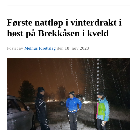
Første nattløp i vinterdrakt i
høst på Brekkåsen i kveld
Postet av
Melhus Idrettslag
den
18. nov 2020