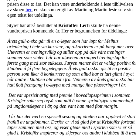
prisen disse to åra. Det kan være underholdende å lese tilblivelsen
av skoen
her
, en sko som er gitt av Martin og Martin leste selv sin
egen tekst før utdelinga.
Styret har altså besluttet at
Kristoffer Lerli
skulle ha denne
vandreprisen kommende år. Her er begrunnelsen for tildelinga:
Årets gull-o-sko går til en o-løper som har løpt for Melhus
orientering i hele sin karriere, og o-karrieren er på langt nær over.
Utøveren er treningsvillig og stiller opp på alle våre treninger
sommer som vinter. I år har utøveren arrangert treningsløp for
første gang med stor suksess. Juryen mener det er veldig positivt fo
klubben å få flere løypeleggere. Årets gull-o-sko gis til en positiv
person som liker å konkurrere og som alltid har et lurt glimt i øyet
når andre i klubben blir løpt i fra. Vinneren av årets gull-o-sko har
hatt flott fremgang i o-løypa med mange fine plasseringer i år.
Det var spesielt artig med premie i hovedløpssprinten i sommer.
Kristoffer satte seg også som mål å vinne sprinttrøya sammenlagt
på ungdomsløpene i år, og den vant han med flott margin.
I år har det vært en spesiell sesong og idretten har opplevd et stort
frafall av ungdommer. Derfor er vi så glad for at Kristoffer fortsatt
løper sammen med oss, og viser glede med i sporten som vi er så
glad i. Kristoffer inspirerer og skjerper oss andre i klubben til å tre