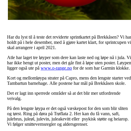
Har du lyst til å teste det reviderte sprintkartet på Brekkåsen? Vi ha
holdt på i hele desember, med å gjøre kartet klart, for sprintcupen vi
skal arrangere i april 2021.
Atle har laget tre løyper som dere kan laste ned og løpe nå i jula. Vi
har ikke hengt ut poster, men det går fint å løpe uten poster. Løype
ligger også ute på
www.o-range.no
for de som har Garmin klokke.
Kort og mellomløypa strater på Capro, mens den lengste starter ved
Tambartun barnehage. Alle postene har mål på Brekkåsen skole.
Det er lagt inn sperrede områder så at det blir mer utfordrende
veivalg.
På den lengste løypa er det også væskepost for den som blir sliten
og tørst. Ring på døra på Trøflata 2. Her kan du få vann, saft,
julebrus, juleøl, julevin, juleakevitt eller psykisk støtte og heiarop.
Vi følger smittevernsregler og aldersgrenser.