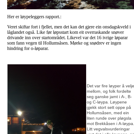
Her er løypeleggers rapport.:
Veret skiftar fort i fjellet, men det kan det gjere ein onsdagskveld i
låglandet også. Like før løpsstart kom eit overraskande snøver
drivande inn over startområdet. Likevel var det 16 ivrige løparar
som fann vegen til Hollumsåsen. Mørke og snødrev er ingen
hindring for o-løparar.
Det var fire løyper å velj
mellom, og folk fordelte
seg ganske jamt i A-, B-
og C-løypa. Løypene
gjekk stort sett oppe på
Hollumsåsen, med ein
liten runde over pløgsla
mot Brekkåsen i A-løypa
Litt vegvalsvurderingar