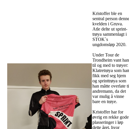
Kristoffer ble en
sentral person denn
kvelden i Gruva.
Atle delte ut sprint-
trøya sammenlagt i
STOK`s
ungdomsløp 2020.
Under Tour de
Trondheim vant han
til og med to trøyer:
Klatretrøya som ha
fikk med seg hjem
og sprinttrøya som
han måtte overlate ti
andremann, da det
var mulig å vinne
bare en trøye.
Kristoffer har for
øvrig en rekke gode
plasseringer i løp
dette året, hvor