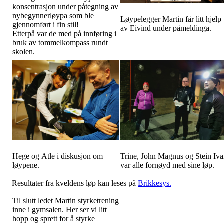
konsentrasjon under påtegning av
nybegynnerløypa som ble
Løypelegger Martin får litt hjelp
gjennomført i fin stil!
av Eivind under påmeldinga.
Etterpå var de med på innføring i
bruk av tommelkompass rundt
skolen.
Hege og Atle i diskusjon om
Trine, John Magnus og Stein Iva
løypene.
var alle fornøyd med sine løp.
Resultater fra kveldens løp kan leses på
Brikkesys.
Til slutt ledet Martin styrketrening
inne i gymsalen. Her ser vi litt
hopp og sprett for å styrke