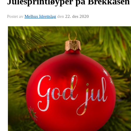
Julesprintløyper på Brekkåsen
Postet av
Melhus Idrettslag
den
22. des 2020