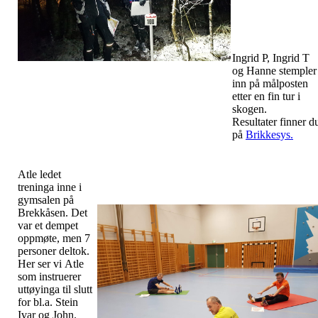
Ingrid P, Ingrid T
og Hanne stempler
inn på målposten
etter en fin tur i
skogen.
Resultater finner d
på
Brikkesys.
Atle ledet
treninga inne i
gymsalen på
Brekkåsen. Det
var et dempet
oppmøte, men 7
personer deltok.
Her ser vi Atle
som instruerer
uttøyinga til slutt
for bl.a. Stein
Ivar og John.