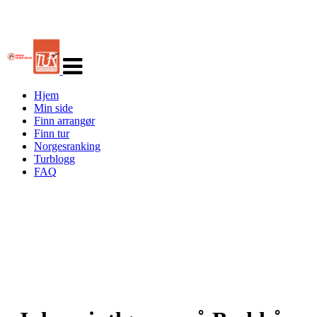
Veksle
navigasjon
Hjem
Min side
Finn arrangør
Finn tur
Norgesranking
Turblogg
FAQ