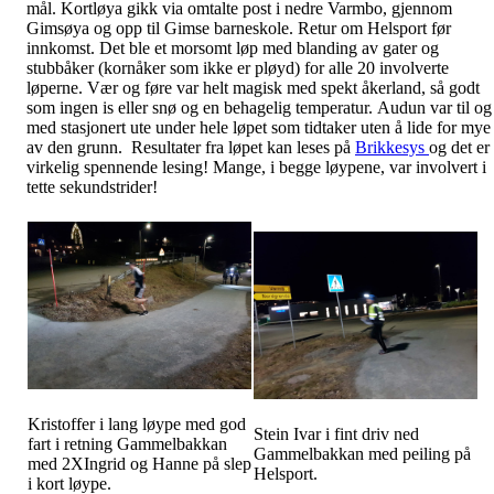
mål. Kortløya gikk via omtalte post i nedre Varmbo, gjennom
Gimsøya og opp til Gimse barneskole. Retur om Helsport før
innkomst. Det ble et morsomt løp med blanding av gater og
stubbåker (kornåker som ikke er pløyd) for alle 20 involverte
løperne. Vær og føre var helt magisk med spekt åkerland, så godt
som ingen is eller snø og en behagelig temperatur. Audun var til og
med stasjonert ute under hele løpet som tidtaker uten å lide for mye
av den grunn. Resultater fra løpet kan leses på
Brikkesys
og det er
virkelig spennende lesing! Mange, i begge løypene, var involvert i
tette sekundstrider!
Kristoffer i lang løype med god
Stein Ivar i fint driv ned
fart i retning Gammelbakkan
Gammelbakkan med peiling på
med 2XIngrid og Hanne på slep
Helsport.
i kort løype.