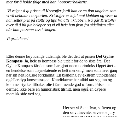
mer for å holde følge med han i oppoverbakkene.
Vi velger å gi prisen til Kristoffer fordi han er en flott ungdom som
vi vil beholde i o-sporten. Kristoffer er lojal mot klubben og viser a
han setter pris på støtte og tips fra alle i klubben. Nå går Kristoffer
over til å bli juniorløper og vi vil heie han frem fra sidelinjen eller
når han passerer oss i skogen.
Vi gratulerer!
-----------------------------------------------------------------
Etter denne høytidelige utdelinga ble det delt ut prisen
Det Gylne
Kompass.
Ja, hele to kompass ble utdelt for de to siste åra. Det
Gylne Kompass får den som har gjort noen uortodoks i løpet året -
en hendelse som tilsynelatende er helt merkelig, men som hver gan
har sin helt logiske forklaring: En blanding av ekstrem utholdenhet
og/eller dyp konsentrasjon. Kandidatene har alltid tatt seg inn og
kommet styrket tilbake, ofte i faretruende god o-form. Prisen har
dermed ikke bare en humoristisk tilsnitt, men også en dypere
moralsk side ved seg.
Her ser vi Stein Ivar, stifteren og
den selvutnevnte, suverene jury