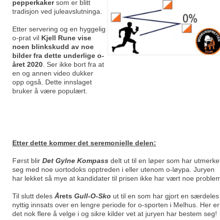
pepperkaker
som er blitt
tradisjon ved juleavslutninga.
Etter servering og en hyggelig
o-prat vil
Kjell Rune vise
noen blinkskudd av noe
bilder fra dette underlige o-
året 2020
. Ser ikke bort fra at
en og annen video dukker
opp også. Dette innslaget
bruker å være populært.
Etter dette kommer det seremonielle delen:
Først blir
Det Gylne Kompass
delt ut til en løper som har utmerke
seg med noe uortodoks opptreden i eller utenom o-løypa. Juryen
har lekket så mye at kandidater til prisen ikke har vært noe proble
Til slutt deles
Å
rets
Gull-O-Sko
ut til en som har gjort en særdeles
nyttig innsats over en lengre periode for o-sporten i Melhus. Her er
det nok flere å velge i og sikre kilder vet at juryen har bestem seg!