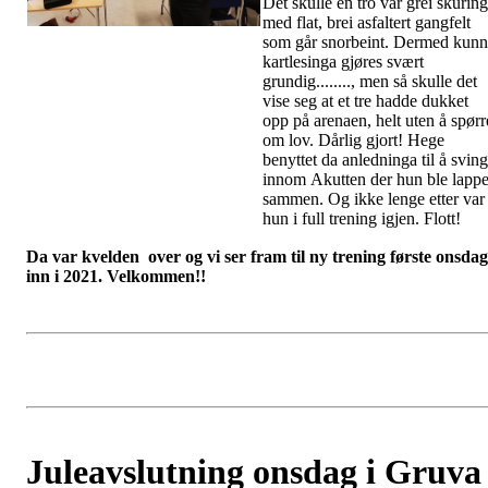
Det skulle en tro var grei skuring
med flat, brei asfaltert gangfelt
som går snorbeint. Dermed kun
kartlesinga gjøres svært
grundig........, men så skulle det
vise seg at et tre hadde dukket
opp på arenaen, helt uten å spørr
om lov. Dårlig gjort! Hege
benyttet da anledninga til å svin
innom Akutten der hun ble lappe
sammen. Og ikke lenge etter var
hun i full trening igjen. Flott!
Da var kvelden over og vi ser fram til ny trening første onsdag
inn i 2021. Velkommen!!
Juleavslutning onsdag i Gruva