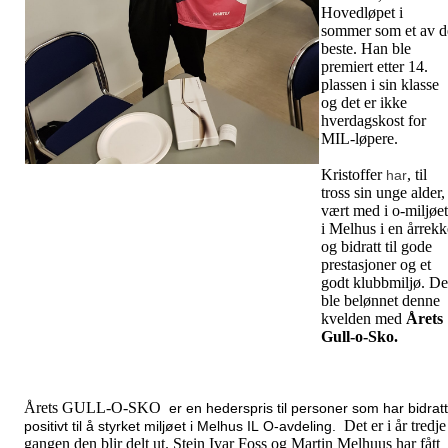
Hovedløpet i
sommer som et av d
beste. Han ble
premiert etter 14.
plassen i sin klasse
og det er ikke
hverdagskost for
MIL-løpere.
Kristoffer
, til
har
tross sin unge alder,
vært med i o-miljøet
i Melhus i en årrekk
og bidratt til gode
prestasjoner og et
godt klubbmiljø. De
ble belønnet denne
kvelden med
Årets
Gull-o-Sko.
Årets GULL-O-SKO
er en hederspris til personer som har bidratt
Det er i år tredje
positivt til å styrket miljøet i Melhus IL O-avdeling.
gangen den blir delt ut. Stein Ivar Foss og Martin Melhuus har fått