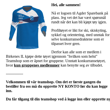
Hei, alle sammen!
Nå er logoen til Agder Sparebank på
plass. Jeg vet det har vært spørsmål
rundt når det kan bli kjøpt tøy igjen.
Profiltøyet er likt for ski, skiskyting,
sykkel og orientering, med unntak for
selve konkurransedraktene som er
tilpasset hver gren.
Derfor kan alle som er medlem i
Birkenes IL kjøpe dette tøyet igjennom "hvilken som helst"
Teamshop som er åpnet for gruppene. Unntatt konkurransetøyet,
hvor
kun gruppenes medlemmer
kan benytte seg av tilbudet.
--------------
Velkommen til vår teamshop. Om det er første gangen du
bestiller fra oss må du opprette NY KONTO før du kan logge
inn.
Du får tilgang til din teamshop ved å logge inn eller opprette n
konto på denne
linken.