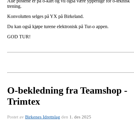
Alle postene er på o-kart og vil også være ypperlige for o-teknisk
trening.
Konvolutten selges på YX på Birkeland.
Du kan også kjøpe turene elektronisk på Tur-o appen.
GOD TUR!
O-bekledning fra Teamshop -
Trimtex
Postet av
Birkenes Idrettslag
den
1. des 2025