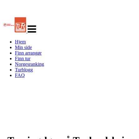
Veksle
navigasjon
Hjem
Min side
Finn arrangør
Finn tur
Norgesranking
Turblogg
FAQ