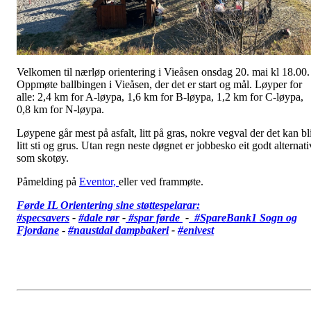
Velkomen til nærløp orientering i Vieåsen onsdag 20. mai kl 18.00.
Oppmøte ballbingen i Vieåsen, der det er start og mål. Løyper for
alle: 2,4 km for A-løypa, 1,6 km for B-løypa, 1,2 km for C-løypa,
0,8 km for N-løypa.
Løypene går mest på asfalt, litt på gras, nokre vegval der det kan bl
litt sti og grus. Utan regn neste døgnet er jobbesko eit godt alternati
som skotøy.
Påmelding på
Eventor,
eller ved frammøte.
Førde IL Orientering sine støttespelarar:
#specsavers
-
#dale rør
-
#spar førde
-
#SpareBank1 Sogn og
Fjordane
-
#
naustdal dampbakeri
-
#enivest