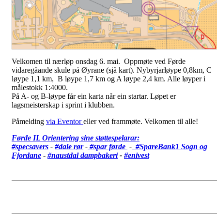
Velkomen til nærløp onsdag 6. mai. Oppmøte ved Førde
vidaregåande skule på Øyrane (sjå kart). Nybyrjarløype 0,8km, C
løype 1,1 km, B løype 1,7 km og A løype 2,4 km. Alle løyper i
målestokk 1:4000.
På A- og B-løype får ein karta når ein startar. Løpet er
lagsmeisterskap i sprint i klubben.
Påmelding
via Eventor
eller ved frammøte. Velkomen til alle!
Førde IL Orientering sine støttespelarar:
#specsavers
-
#dale rør
-
#spar førde
-
#SpareBank1 Sogn og
Fjordane
-
#
naustdal dampbakeri
-
#enivest