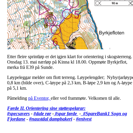
Etter fleire sprintløp er det igjen klart for orientering i skogsterreng.
Onsdag 13. mai nærløp på Kinna kl 18.00. Oppmøte Byrkjeflot,
merka frå E39 på Sunde.
Løypeleggar melder om flott terreng. Løypelengder; Nybyrjarløyp
0,8 km (bilde over), C-løype på 2,3 km, B-løpe 2,9 km og A-løype
på 5,1 km.
Påmelding
på Eventor,
eller ved frammøte. Velkomen til alle.
Førde IL Orientering sine støttespelarar:
#specsavers
-
#dale rør
-
#spar førde
-
#SpareBank1 Sogn og
Fjordane
-
#
naustdal dampbakeri
-
#enivest