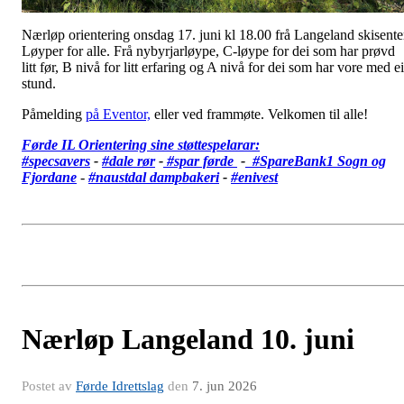
Nærløp orientering onsdag 17. juni kl 18.00 frå Langeland skisente
Løyper for alle. Frå nybyrjarløype, C-løype for dei som har prøvd
litt før, B nivå for litt erfaring og A nivå for dei som har vore med ei
stund.
Påmelding
på Eventor,
eller ved frammøte. Velkomen til alle!
Førde IL Orientering sine støttespelarar:
#specsavers
-
#dale rør
-
#spar førde
-
#SpareBank1 Sogn og
Fjordane
-
#
naustdal dampbakeri
-
#enivest
Nærløp Langeland 10. juni
Postet av
Førde Idrettslag
den
7. jun 2026