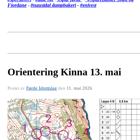
Fjordane
-
#
naustdal dampbakeri
-
#enivest
Orientering Kinna 13. mai
Postet av
Førde Idrettslag
den
11. mai 2026