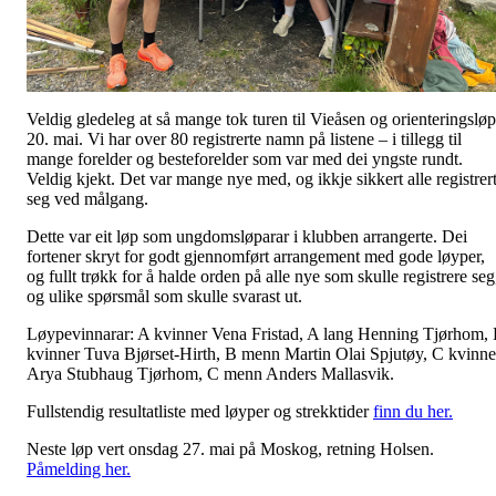
Veldig gledeleg at så mange tok turen til Vieåsen og orienteringsløp
20. mai. Vi har over 80 registrerte namn på listene – i tillegg til
mange forelder og besteforelder som var med dei yngste rundt.
Veldig kjekt. Det var mange nye med, og ikkje sikkert alle registrer
seg ved målgang.
Dette var eit løp som ungdomsløparar i klubben arrangerte. Dei
fortener skryt for godt gjennomført arrangement med gode løyper,
og fullt trøkk for å halde orden på alle nye som skulle registrere seg
og ulike spørsmål som skulle svarast ut.
Løypevinnarar: A kvinner Vena Fristad, A lang Henning Tjørhom,
kvinner Tuva Bjørset-Hirth, B menn Martin Olai Spjutøy, C kvinne
Arya Stubhaug Tjørhom, C menn Anders Mallasvik.
Fullstendig resultatliste med løyper og strekktider
finn du her.
Neste løp vert onsdag 27. mai på Moskog, retning Holsen.
Påmelding her.