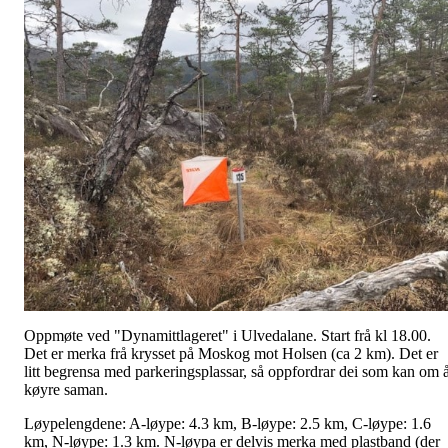
Oppmøte ved "Dynamittlageret" i Ulvedalane. Start frå kl 18.00.
Det er merka frå krysset på Moskog mot Holsen (ca 2 km). Det er
litt begrensa med parkeringsplassar, så oppfordrar dei som kan om 
køyre saman.
Løypelengdene: A-løype: 4.3 km, B-løype: 2.5 km, C-løype: 1.6
km, N-løype: 1.3 km. N-løypa er delvis merka med plastband (der