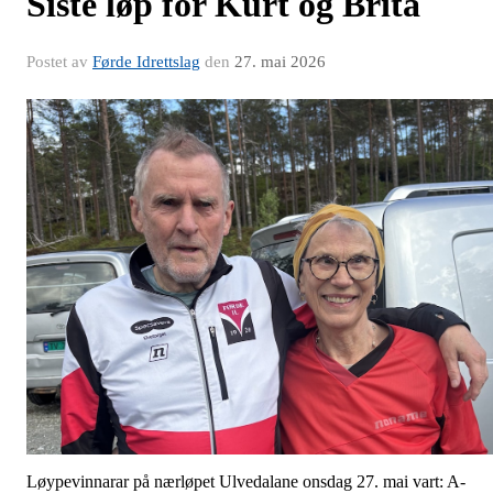
Siste løp for Kurt og Brita
Postet av
Førde Idrettslag
den
27. mai 2026
Løypevinnarar på nærløpet Ulvedalane onsdag 27. mai vart: A-