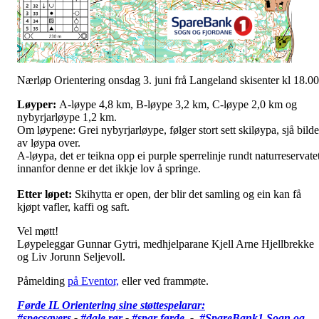
Nærløp Orientering onsdag 3. juni frå Langeland skisenter kl 18.00
Løyper:
A-løype 4,8 km, B-løype 3,2 km, C-løype 2,0 km og
nybyrjarløype 1,2 km.
Om løypene: Grei nybyrjarløype, følger stort sett skiløypa, sjå bilde
av løypa over.
A-løypa, det er teikna opp ei purple sperrelinje rundt naturreservatet
innanfor denne er det ikkje lov å springe.
Etter løpet:
Skihytta er open, der blir det samling og ein kan få
kjøpt vafler, kaffi og saft.
Vel møtt!
Løypeleggar Gunnar Gytri, medhjelparane Kjell Arne Hjellbrekke
og Liv Jorunn Seljevoll.
Påmelding
på Eventor,
eller ved frammøte.
Førde IL Orientering sine støttespelarar:
#specsavers
-
#dale rør
-
#spar førde
-
#SpareBank1 Sogn og