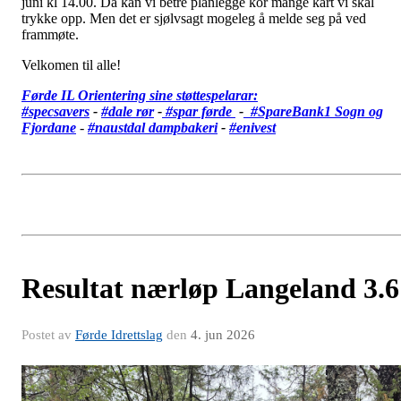
juni kl 14.00. Då kan vi betre planlegge kor mange kart vi skal
trykke opp. Men det er sjølvsagt mogeleg å melde seg på ved
frammøte.
Velkomen til alle!
Førde IL Orientering sine støttespelarar:
#specsavers
-
#dale rør
-
#spar førde
-
#SpareBank1 Sogn og
Fjordane
-
#
naustdal dampbakeri
-
#enivest
Resultat nærløp Langeland 3.6
Postet av
Førde Idrettslag
den
4. jun 2026