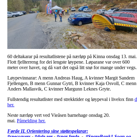
60 deltakarar på resultatlistene på nærløp på Kinna onsdag 13. mai.
Flott fjellterreng for dei lengste løypene. Løparane var over 600
meter over havet, og då vart det også litt snø for mange under vegs
Løypevinnarar: A menn Andreas Haug, A kvinner Margit Sandem
Fjellengen, B menn Gunnar Gytri, B kvinner Kaja Osvoll, C menn
Anders Mallasvik, C kvinner Margunn Leknes Gryte.
Fullstendig resultatlister med strekktider og løypeval i livelox finn
d
her.
Neste nærløp vert ved Vieåsen barnehage onsdag 20.
mai.
Påmelding her.
Førde IL Orientering sine støttespelarar:
#specsavers
-
#dale rør
-
#spar førde
-
#SpareBank1 Sogn og