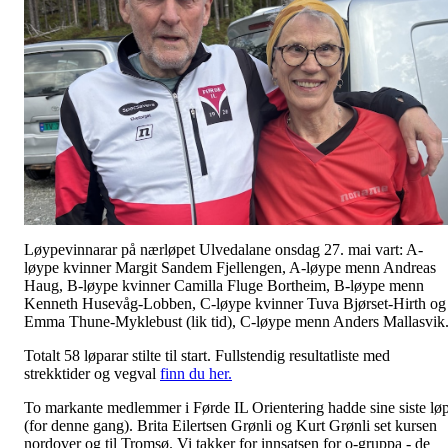
Løypevinnarar på nærløpet Ulvedalane onsdag 27. mai vart: A-
løype kvinner Margit Sandem Fjellengen, A-løype menn Andreas
Haug, B-løype kvinner Camilla Fluge Bortheim, B-løype menn
Kenneth Husevåg-Lobben, C-løype kvinner Tuva Bjørset-Hirth og
Emma Thune-Myklebust (lik tid), C-løype menn Anders Mallasvik
Totalt 58 løparar stilte til start. Fullstendig resultatliste med
strekktider og vegval
finn du her.
To markante medlemmer i Førde IL Orientering hadde sine siste lø
(for denne gang). Brita Eilertsen Grønli og Kurt Grønli set kursen
nordover og til Tromsø. Vi takker for innsatsen for o-gruppa - de