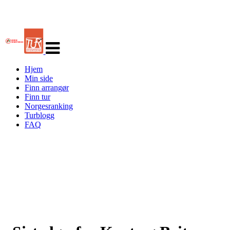
Veksle
navigasjon
Hjem
Min side
Finn arrangør
Finn tur
Norgesranking
Turblogg
FAQ