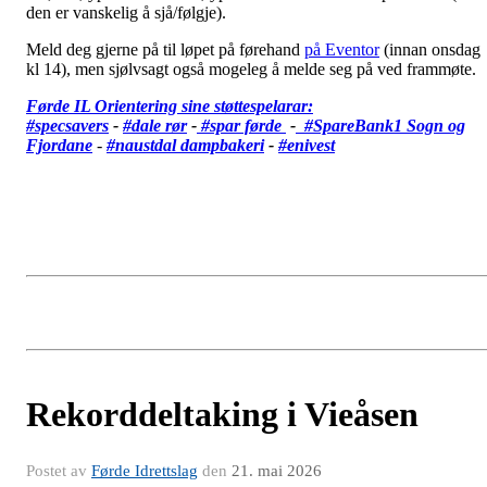
den er vanskelig å sjå/følgje).
Meld deg gjerne på til løpet på førehand
på Eventor
(innan onsdag
kl 14), men sjølvsagt også mogeleg å melde seg på ved frammøte.
Førde IL Orientering sine støttespelarar:
#specsavers
-
#dale rør
-
#spar førde
-
#SpareBank1 Sogn og
Fjordane
-
#
naustdal dampbakeri
-
#enivest
Rekorddeltaking i Vieåsen
Postet av
Førde Idrettslag
den
21. mai 2026