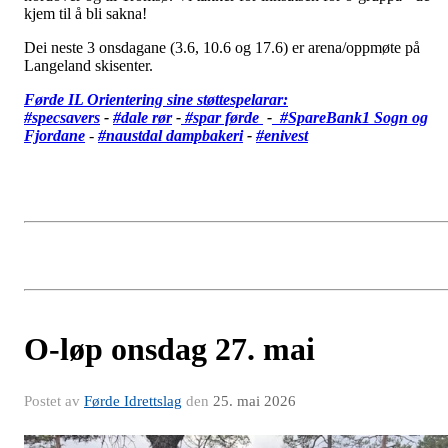
kjem til å bli sakna!
Dei neste 3 onsdagane (3.6, 10.6 og 17.6) er arena/oppmøte på
Langeland skisenter.
Førde IL Orientering sine støttespelarar:
#specsavers
-
#dale rør
-
#spar førde
-
#SpareBank1 Sogn og
Fjordane
-
#
naustdal dampbakeri
-
#enivest
O-løp onsdag 27. mai
Postet av
Førde Idrettslag
den
25. mai 2026