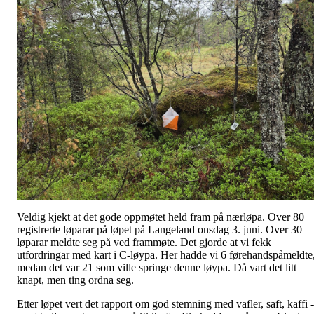
Veldig kjekt at det gode oppmøtet held fram på nærløpa. Over 80
registrerte løparar på løpet på Langeland onsdag 3. juni. Over 30
løparar meldte seg på ved frammøte. Det gjorde at vi fekk
utfordringar med kart i C-løypa. Her hadde vi 6 førehandspåmeldte
medan det var 21 som ville springe denne løypa. Då vart det litt
knapt, men ting ordna seg.
Etter løpet vert det rapport om god stemning med vafler, saft, kaffi -