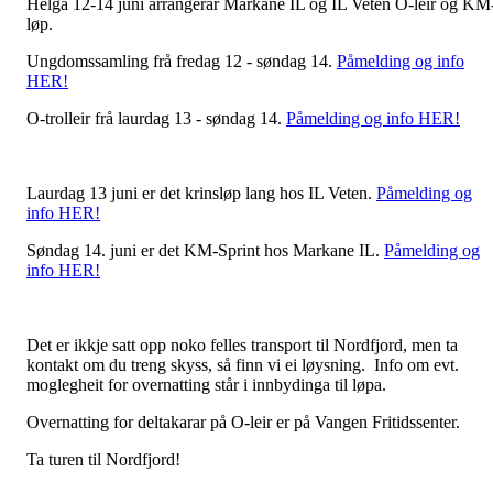
Helga 12-14 juni arrangerar Markane IL og IL Veten O-leir og KM
løp.
Ungdomssamling frå fredag 12 - søndag 14.
Påmelding og info
HER!
O-trolleir frå laurdag 13 - søndag 14.
Påmelding og info HER!
Laurdag 13 juni er det krinsløp lang hos IL Veten.
Påmelding og
info HER!
Søndag 14. juni er det KM-Sprint hos Markane IL.
Påmelding og
info HER!
Det er ikkje satt opp noko felles transport til Nordfjord, men ta
kontakt om du treng skyss, så finn vi ei løysning. Info om evt.
moglegheit for overnatting står i innbydinga til løpa.
Overnatting for deltakarar på O-leir er på Vangen Fritidssenter.
Ta turen til Nordfjord!