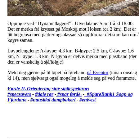
Oppmøte ved "Dynamittlageret" i Ulvedalane. Start frå kl 18.00.
Det er merka frå krysset på Moskog mot Holsen (ca 2 km). Det er
litt begrensa med parkeringsplassar, så oppfordrar dei som kan om 
køyre saman.
Løypelengdene: A-løype: 4.3 km, B-løype: 2.5 km, C-løype: 1.6
km, N-løype: 1.3 km. N-løypa er delvis merka med plastband (der
den er vanskelig å sjå/følgje).
Meld deg gjerne på til løpet på førehand
på Eventor
(innan onsdag
kl 14), men sjølvsagt også mogeleg å melde seg på ved frammøte.
Førde IL Orientering sine støttespelarar:
#specsavers
-
#dale rør
-
#spar førde
-
#SpareBank1 Sogn og
Fjordane
-
#
naustdal dampbakeri
-
#enivest