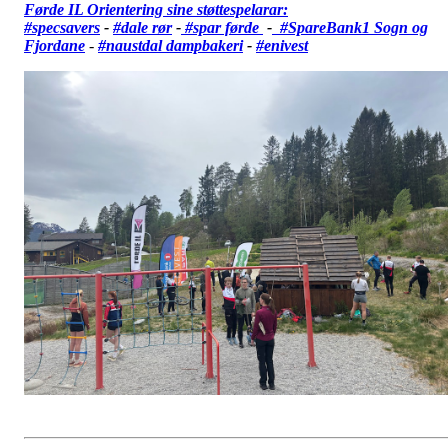
Førde IL Orientering sine støttespelarar:
#specsavers
-
#dale rør
-
#spar førde
-
#SpareBank1 Sogn og
Fjordane
-
#
naustdal dampbakeri
-
#enivest