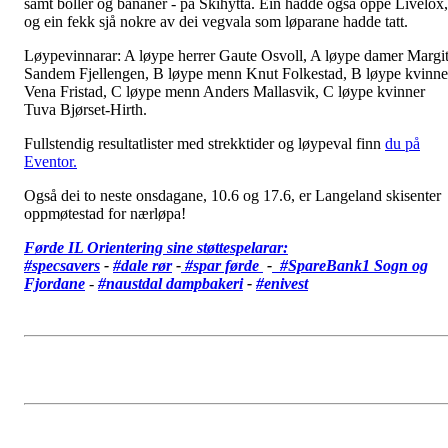
samt boller og bananer - på Skihytta. Ein hadde også oppe Livelox,
og ein fekk sjå nokre av dei vegvala som løparane hadde tatt.
Løypevinnarar: A løype herrer Gaute Osvoll, A løype damer Margi
Sandem Fjellengen, B løype menn Knut Folkestad, B løype kvinne
Vena Fristad, C løype menn Anders Mallasvik, C løype kvinner
Tuva Bjørset-Hirth.
Fullstendig resultatlister med strekktider og løypeval finn
du på
Eventor.
Også dei to neste onsdagane, 10.6 og 17.6, er Langeland skisenter
oppmøtestad for nærløpa!
Førde IL Orientering sine støttespelarar:
#specsavers
-
#dale rør
-
#spar førde
-
#SpareBank1 Sogn og
Fjordane
-
#
naustdal dampbakeri
-
#enivest