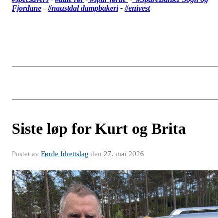
Fjordane
-
#
naustdal dampbakeri
-
#enivest
Siste løp for Kurt og Brita
Postet av
Førde Idrettslag
den
27. mai 2026