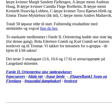
løype kvinner Margit Sandem Fjellengen, A-løype menn Andreas
Haug, B-løype kvinner Camilla Fluge Bortheim, B-løype menn
Kenneth Husevåg-Lobben, C-løype kvinner Tuva Bjørset-Hirth og
Emma Thune-Myklebust (lik tid), C-løype menn Anders Mallasvik
Totalt 58 løparar stilte til start. Fullstendig resultatliste med
strekktider og vegval
finn du her.
To markante medlemmer i Førde IL Orientering hadde sine siste lø
(for denne gang). Brita Eilertsen Grønli og Kurt Grønli set kursen
nordover og til Tromsø. Vi takker for innsatsen for o-gruppa - de
kjem til å bli sakna!
Dei neste 3 onsdagane (3.6, 10.6 og 17.6) er arena/oppmøte på
Langeland skisenter.
Førde IL Orientering sine støttespelarar:
#specsavers
-
#dale rør
-
#spar førde
-
#SpareBank1 Sogn og
Fjordane
-
#
naustdal dampbakeri
-
#enivest