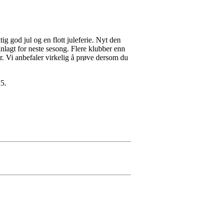
ig god jul og en flott juleferie. Nyt den
lanlagt for neste sesong. Flere klubber enn
er. Vi anbefaler virkelig å prøve dersom du
25.