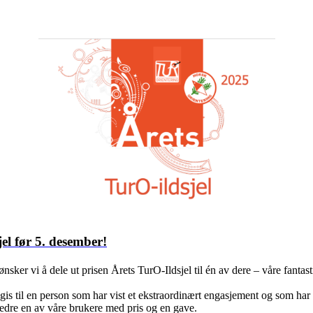
el før 5. desember!
nsker vi å dele ut prisen Årets TurO-Ildsjel til én av dere – våre fanta
is til en person som har vist et ekstraordinært engasjement og som har in
å hedre en av våre brukere med pris og en gave.