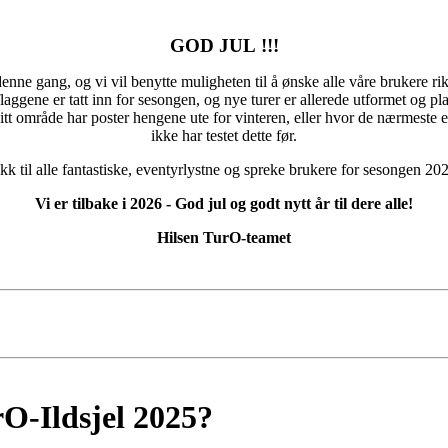
GOD JUL !!!
ne gang, og vi vil benytte muligheten til å ønske alle våre brukere rikt
flaggene er tatt inn for sesongen, og nye turer er allerede utformet og p
 ditt område har poster hengene ute for vinteren, eller hvor de nærmeste 
ikke har testet dette før.
kk til alle fantastiske, eventyrlystne og spreke brukere for sesongen 20
Vi er tilbake i 2026 - God jul og godt nytt år til dere alle!
Hilsen TurO-teamet
rO-Ildsjel 2025?