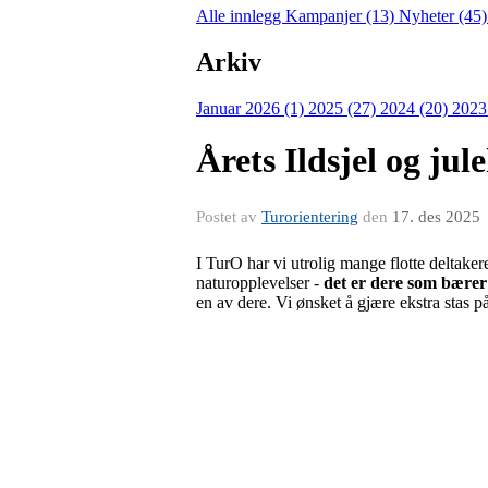
Alle innlegg
Kampanjer (13)
Nyheter (45
Arkiv
Januar 2026 (1)
2025 (27)
2024 (20)
2023
Årets Ildsjel og jul
Postet av
Turorientering
den
17. des 2025
I TurO har vi utrolig mange flotte deltakere
naturopplevelser -
det er dere som bærer
en av dere. Vi ønsket å gjære ekstra stas p