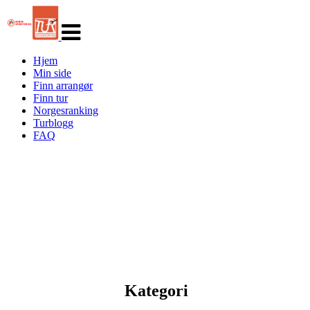
Veksle
navigasjon
Hjem
Min side
Finn arrangør
Finn tur
Norgesranking
Turblogg
FAQ
Kategori