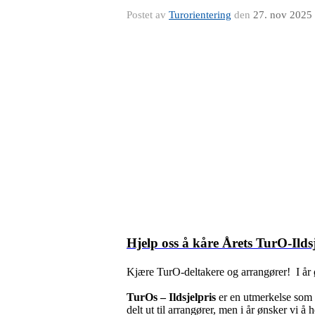
Postet av
Turorientering
den
27. nov 2025
Hjelp oss å kåre Årets TurO-Ildsj
Kjære TurO-deltakere og arrangører! I år ø
TurOs – Ildsjelpris
er en utmerkelse som g
delt ut til arrangører, men i år ønsker vi 