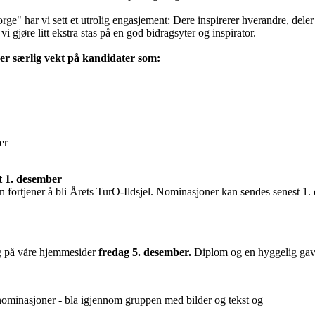
e" har vi sett et utrolig engasjement: Dere inspirerer hverandre, deler t
 gjøre litt ekstra stas på en god bidragsyter og inspirator.
ger særlig vekt på kandidater som:
er
t 1. desember
n fortjener å bli Årets TurO-Ildsjel. Nominasjoner kan sendes senest 1. 
og på våre hjemmesider
fredag 5. desember.
Diplom og en hyggelig gave 
 nominasjoner - bla igjennom gruppen med bilder og tekst og