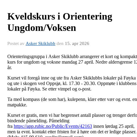
Kveldskurs i Orientering
Ungdom/Voksen
Postet av
Asker Skiklubb
den
15. apr 2026
Orienteringsgruppa i Asker Skiklubb arrangerer et kort og kompakt
kurs for ungdom og voksne mandag 27 april. Nedre aldersgrense 1
år.
Kurset vil foregå inne og ute fra Asker Skiklubbs lokaler på Føyka
og ute i skogen ved Oppsjø, kl. 17.30 - 20.30. Oppmøte i klubbens
lokaler på Føyka. Se etter vimpel og o-post.
Ta med kompass (de som har), kulepenn, klær etter vær og evnt. en
matpakke.
Kurset er gratis, men vi har begrenset antall plasser og trenger derfo
bindende påmelding. Påmelding
fra
https://app.rubic.no/Public/Events/42163
innen lørdag 25 april,
men ta evnt. kontakt etter fristen for å høre om det er ledige plasser.