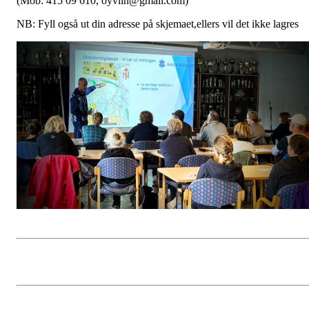
(Mob: 415 09 610, oyvlin@gmail.com)
NB: Fyll også ut din adresse på skjemaet,ellers vil det ikke lagres