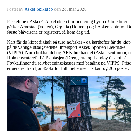
Postet av
Asker Skiklubb
den
28. mar 2026
Påskeferie i Asker? Askeladden turorientering byr på 3 fine turer i
påska: Arnestad (Vollen), Grønlia (Holmen) og i Asker sentrum. D
første blåveisene er registrert, så kom deg ut!.
Kart får du kjøpt digitalt på turo.no/asker - og karthefter får du kjøp
på de vanlige utsalgstedene: Intersport Asker, Sporten Elektriske
(VIPPS), Norli bokhandel og ARK bokhandel (Asker sentrumm, o
Holmensenteret). På Plantasjen (Drengsrud og Landøya) samt på
Føyka.finner du selvbetjeningskasser med betaling på VIPPS. Pris
er uendret fra i fjor 450kr for fullt hefte med 17 kart og 205 poster.