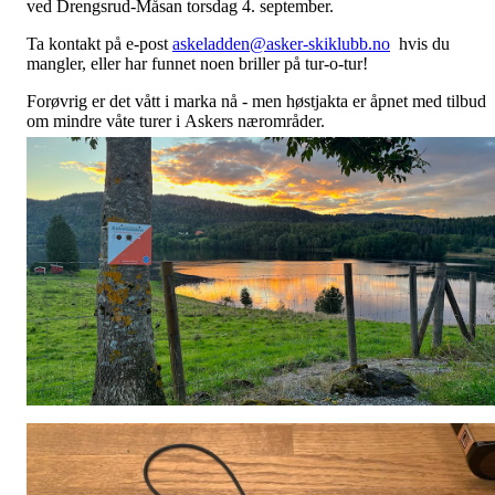
ved Drengsrud-Måsan torsdag 4. september.
Ta kontakt på e-post
askeladden@asker-skiklubb.no
hvis du
mangler, eller har funnet noen briller på tur-o-tur!
Forøvrig er det vått i marka nå - men høstjakta er åpnet med tilbud
om mindre våte turer i Askers nærområder.