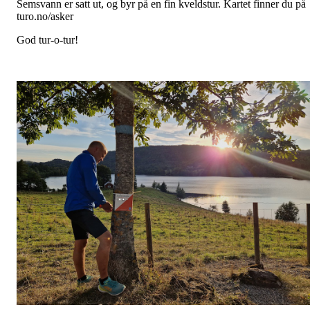
Semsvann er satt ut, og byr på en fin kveldstur. Kartet finner du på
turo.no/asker
God tur-o-tur!