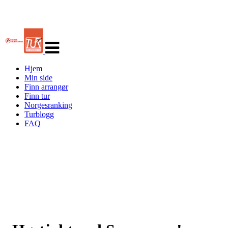
Veksle
navigasjon
Hjem
Min side
Finn arrangør
Finn tur
Norgesranking
Turblogg
FAQ