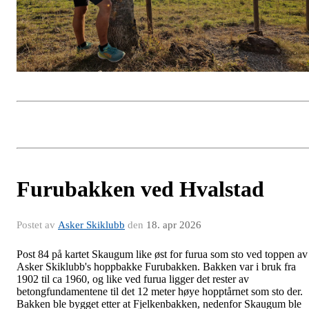
Furubakken ved Hvalstad
Postet av
Asker Skiklubb
den
18. apr 2026
Post 84 på kartet Skaugum like øst for furua som sto ved toppen av
Asker Skiklubb's hoppbakke Furubakken. Bakken var i bruk fra
1902 til ca 1960, og like ved furua ligger det rester av
betongfundamentene til det 12 meter høye hopptårnet som sto der.
Bakken ble bygget etter at Fjelkenbakken, nedenfor Skaugum ble