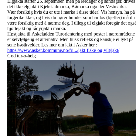
Elgjakta starter 25. september, men på lørdager og søndager, drives
det ikke elgjakt i Kjekstadmarka, Bømarka og/eller Vestmarka.
Vær forsiktig hvis du er ute i marka i
disse tider! Vis hensyn, ha på
fargerike klær, og hvis du hører hunder som har los (bjeffer) må du
være forsiktig med å nærme deg. I tillegg til elgjakt foregår det ogs
hjortejakt og rådyrjakt i marka.
Høstjakta til Askeladden Turorientering med poster i nærområdene
er selvfølgelig et alternativ. Men husk refleks og kanskje ei lykt på
sene høstkvelder. Les mer om jakt i Asker her :
https://www.asker.kommune.no/fri.../jakt-fiske-og-vilt/jakt/
God tur-o-helg