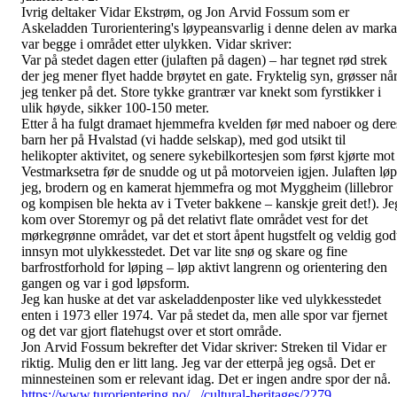
Ivrig deltaker Vidar Ekstrøm, og Jon Arvid Fossum som er
Askeladden Turorientering's løypeansvarlig i denne delen av marka
var begge i området etter ulykken. Vidar skriver:
Var på stedet dagen etter (julaften på dagen) – har tegnet rød strek
der jeg mener flyet hadde brøytet en gate. Fryktelig syn, grøsser nå
jeg tenker på det. Store tykke grantrær var knekt som fyrstikker i
ulik høyde, sikker 100-150 meter.
Etter å ha fulgt dramaet hjemmefra kvelden før med naboer og dere
barn her på Hvalstad (vi hadde selskap), med god utsikt til
helikopter aktivitet, og senere sykebilkortesjen som først kjørte mot
Vestmarksetra før de snudde og ut på motorveien igjen. Julaften løp
jeg, brodern og en kamerat hjemmefra og mot Myggheim (lillebror
og kompisen ble hekta av i Tveter bakkene – kanskje greit det!). Je
kom over Storemyr og på det relativt flate området vest for det
mørkegrønne området, var det et stort åpent hugstfelt og veldig god
innsyn mot ulykkesstedet. Det var lite snø og skare og fine
barfrostforhold for løping – løp aktivt langrenn og orientering den
gangen og var i god løpsform.
Jeg kan huske at det var askeladdenposter like ved ulykkesstedet
enten i 1973 eller 1974. Var på stedet da, men alle spor var fjernet
og det var gjort flatehugst over et stort område.
Jon Arvid Fossum bekrefter det Vidar skriver: Streken til Vidar er
riktig. Mulig den er litt lang. Jeg var der etterpå jeg også. Det er
minnesteinen som er relevant idag. Det er ingen andre spor der nå.
https://www.turorientering.no/.../cultural-heritages/2279