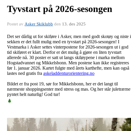
Tyvstart på 2026-sesongen
Postet av
Asker Skiklubb
den
13. des 2025
Det ser dårlig ut for skiføre i Asker, men med godt skotøy og niste i
sekken er det fullt mulig med en tyvstart på 2026-sesongen! I
Vestmarka i Asker settes vinterpostene for 2026-sesongen ut i god
tid skiføret er klart. Derfor er det mulig å gjøre en liten tyvstart
allerede nå. 30 poster er satt ut langs skiløypene i marka mellom
Hogstadvannet og Mikkelsbonn. Men postene kan ikke registreres
før 1. januar 2026. Kartet fulgte med årets karthefte, men kan også
lastes ned gratis fra
askeladdenturorientering.no
Bildet er fra post 19, sør for Mikkelsbonn, her er det langt til
nærmeste shoppingsenter med stress og mas. Og her står juletrærne
pyntet helt naturlig! God tur!