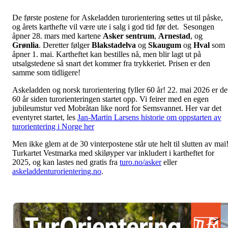
De første postene for Askeladden turorientering settes ut til påske,
og årets karthefte vil være ute i salg i god tid før det. Sesongen
åpner 28. mars med kartene
Asker sentrum
,
Arnestad
, og
Grønlia
. Deretter følger
Blakstadelva
og
Skaugum
og
Hval
som
åpner 1. mai. Kartheftet kan bestilles nå, men blir lagt ut på
utsalgstedene så snart det kommer fra trykkeriet. Prisen er den
samme som tidligere!
Askeladden og norsk turorientering fyller 60 år! 22. mai 2026 er de
60 år siden turorienteringen startet opp. Vi feirer med en egen
jubileumstur ved Mobråtan like nord for Semsvannet. Her var det
eventyret startet, les
Jan-Martin Larsens historie om oppstarten av
turorientering i Norge her
Men ikke glem at de 30 vinterpostene står ute helt til slutten av mai
Turkartet Vestmarka med skiløyper var inkludert i kartheftet for
2025, og kan lastes ned gratis fra
turo.no/asker
eller
askeladdenturorientering.no
.