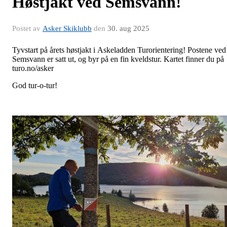
Høstjakt ved Semsvann!
Postet av
Asker Skiklubb
den
30. aug 2025
Tyvstart på årets høstjakt i Askeladden Turorientering! Postene ved
Semsvann er satt ut, og byr på en fin kveldstur. Kartet finner du på
turo.no/asker
God tur-o-tur!