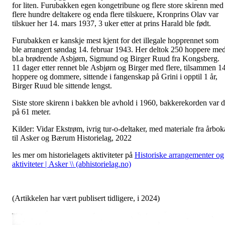
for liten. Furubakken egen kongetribune og flere store skirenn med
flere hundre deltakere og enda flere tilskuere, Kronprins Olav var
tilskuer her 14. mars 1937, 3 uker etter at prins Harald ble født.
Furubakken er kanskje mest kjent for det illegale hopprennet som
ble arrangert søndag 14. februar 1943. Her deltok 250 hoppere me
bl.a brødrende Asbjørn, Sigmund og Birger Ruud fra Kongsberg.
11 dager etter rennet ble Asbjørn og Birger med flere, tilsammen 1
hoppere og dommere, sittende i fangenskap på Grini i opptil 1 år,
Birger Ruud ble sittende lengst.
Siste store skirenn i bakken ble avhold i 1960, bakkerekorden var 
på 61 meter.
Kilder: Vidar Ekstrøm, ivrig tur-o-deltaker, med materiale fra årbok
til Asker og Bærum Historielag, 2022
les mer om historielagets aktiviteter på
Historiske arrangementer og
aktiviteter | Asker \\ (abhistorielag.no)
(Artikkelen har vært publisert tidligere, i 2024)