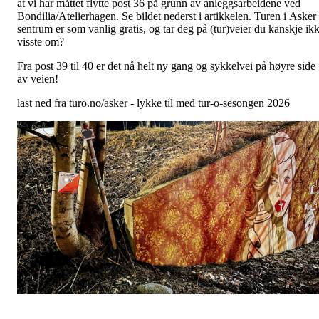
at vi har måttet flytte post 36 på grunn av anleggsarbeidene ved
Bondilia/Atelierhagen. Se bildet nederst i artikkelen. Turen i Asker
sentrum er som vanlig gratis, og tar deg på (tur)veier du kanskje ik
visste om?
Fra post 39 til 40 er det nå helt ny gang og sykkelvei på høyre side
av veien!
last ned fra turo.no/asker - lykke til med tur-o-sesongen 2026