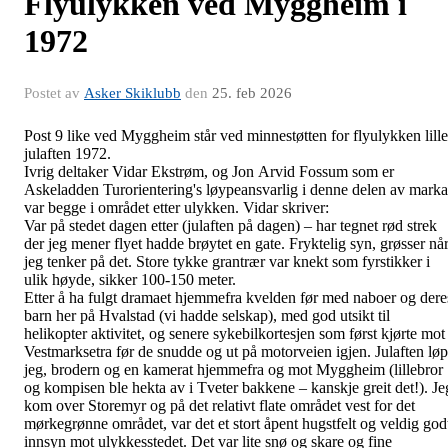
Flyulykken ved Myggheim i
1972
Postet av
Asker Skiklubb
den
25. feb 2026
Post 9 like ved Myggheim står ved minnestøtten for flyulykken lille
julaften 1972.
Ivrig deltaker Vidar Ekstrøm, og Jon Arvid Fossum som er
Askeladden Turorientering's løypeansvarlig i denne delen av marka
var begge i området etter ulykken. Vidar skriver:
Var på stedet dagen etter (julaften på dagen) – har tegnet rød strek
der jeg mener flyet hadde brøytet en gate. Fryktelig syn, grøsser nå
jeg tenker på det. Store tykke grantrær var knekt som fyrstikker i
ulik høyde, sikker 100-150 meter.
Etter å ha fulgt dramaet hjemmefra kvelden før med naboer og dere
barn her på Hvalstad (vi hadde selskap), med god utsikt til
helikopter aktivitet, og senere sykebilkortesjen som først kjørte mot
Vestmarksetra før de snudde og ut på motorveien igjen. Julaften løp
jeg, brodern og en kamerat hjemmefra og mot Myggheim (lillebror
og kompisen ble hekta av i Tveter bakkene – kanskje greit det!). Je
kom over Storemyr og på det relativt flate området vest for det
mørkegrønne området, var det et stort åpent hugstfelt og veldig god
innsyn mot ulykkesstedet. Det var lite snø og skare og fine