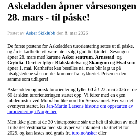
Askeladden åpner vårsesongen
28. mars - til påske!
Postet av
Asker Skiklubb
den
8. mar 2026
De første postene for Askeladden turorientering settes ut til påske,
og årets karthefte vil være ute i salg i god tid før det. Sesongen
åpner 28. mars med kartene
Asker sentrum
,
Arnestad
, og
Grønlia
. Deretter følger
Blakstadelva
og
Skaugum
og
Hval
som
åpner 1. mai. Kartheftet kan bestilles nå, men blir lagt ut på
utsalgstedene så snart det kommer fra trykkeriet. Prisen er den
samme som tidligere!
Askeladden og norsk turorientering fyller 60 år! 22. mai 2026 er de
60 år siden turorienteringen startet opp. Vi feirer med en egen
jubileumstur ved Mobråtan like nord for Semsvannet. Her var det
eventyret startet, les
Jan-Martin Larsens historie om oppstarten av
turorientering i Norge her
Men ikke glem at de 30 vinterpostene står ute helt til slutten av mai
Turkartet Vestmarka med skiløyper var inkludert i kartheftet for
2025, og kan lastes ned gratis fra
turo.no/asker
eller