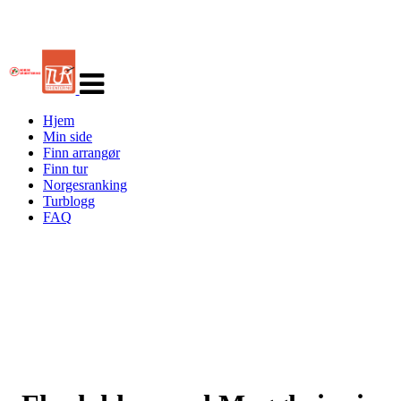
Veksle
navigasjon
Hjem
Min side
Finn arrangør
Finn tur
Norgesranking
Turblogg
FAQ