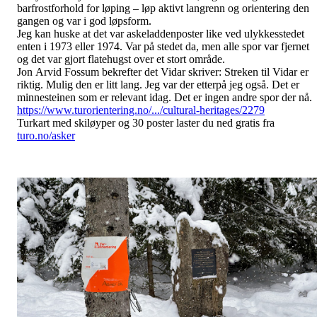
barfrostforhold for løping – løp aktivt langrenn og orientering den
gangen og var i god løpsform.
Jeg kan huske at det var askeladdenposter like ved ulykkesstedet
enten i 1973 eller 1974. Var på stedet da, men alle spor var fjernet
og det var gjort flatehugst over et stort område.
Jon Arvid Fossum bekrefter det Vidar skriver: Streken til Vidar er
riktig. Mulig den er litt lang. Jeg var der etterpå jeg også. Det er
minnesteinen som er relevant idag. Det er ingen andre spor der nå.
https://www.turorientering.no/.../cultural-heritages/2279
Turkart med skiløyper og 30 poster laster du ned gratis fra
turo.no/asker