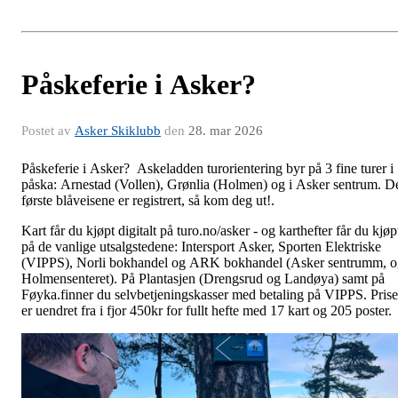
Påskeferie i Asker?
Postet av
Asker Skiklubb
den
28. mar 2026
Påskeferie i Asker? Askeladden turorientering byr på 3 fine turer i
påska: Arnestad (Vollen), Grønlia (Holmen) og i Asker sentrum. D
første blåveisene er registrert, så kom deg ut!.
Kart får du kjøpt digitalt på turo.no/asker - og karthefter får du kjøp
på de vanlige utsalgstedene: Intersport Asker, Sporten Elektriske
(VIPPS), Norli bokhandel og ARK bokhandel (Asker sentrumm, o
Holmensenteret). På Plantasjen (Drengsrud og Landøya) samt på
Føyka.finner du selvbetjeningskasser med betaling på VIPPS. Pris
er uendret fra i fjor 450kr for fullt hefte med 17 kart og 205 poster.