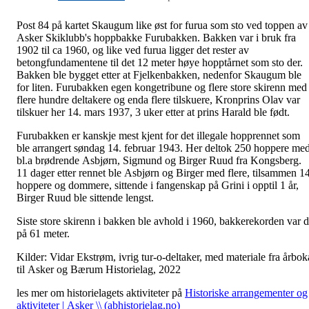
Post 84 på kartet Skaugum like øst for furua som sto ved toppen av
Asker Skiklubb's hoppbakke Furubakken. Bakken var i bruk fra
1902 til ca 1960, og like ved furua ligger det rester av
betongfundamentene til det 12 meter høye hopptårnet som sto der.
Bakken ble bygget etter at Fjelkenbakken, nedenfor Skaugum ble
for liten. Furubakken egen kongetribune og flere store skirenn med
flere hundre deltakere og enda flere tilskuere, Kronprins Olav var
tilskuer her 14. mars 1937, 3 uker etter at prins Harald ble født.
Furubakken er kanskje mest kjent for det illegale hopprennet som
ble arrangert søndag 14. februar 1943. Her deltok 250 hoppere me
bl.a brødrende Asbjørn, Sigmund og Birger Ruud fra Kongsberg.
11 dager etter rennet ble Asbjørn og Birger med flere, tilsammen 1
hoppere og dommere, sittende i fangenskap på Grini i opptil 1 år,
Birger Ruud ble sittende lengst.
Siste store skirenn i bakken ble avhold i 1960, bakkerekorden var 
på 61 meter.
Kilder: Vidar Ekstrøm, ivrig tur-o-deltaker, med materiale fra årbok
til Asker og Bærum Historielag, 2022
les mer om historielagets aktiviteter på
Historiske arrangementer og
aktiviteter | Asker \\ (abhistorielag.no)