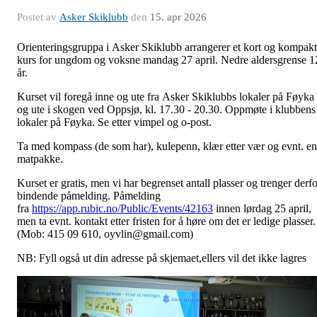
Postet av
Asker Skiklubb
den
15. apr 2026
Orienteringsgruppa i Asker Skiklubb arrangerer et kort og kompakt
kurs for ungdom og voksne mandag 27 april. Nedre aldersgrense 1
år.
Kurset vil foregå inne og ute fra Asker Skiklubbs lokaler på Føyka
og ute i skogen ved Oppsjø, kl. 17.30 - 20.30. Oppmøte i klubbens
lokaler på Føyka. Se etter vimpel og o-post.
Ta med kompass (de som har), kulepenn, klær etter vær og evnt. en
matpakke.
Kurset er gratis, men vi har begrenset antall plasser og trenger derfo
bindende påmelding. Påmelding
fra
https://app.rubic.no/Public/Events/42163
innen lørdag 25 april,
men ta evnt. kontakt etter fristen for å høre om det er ledige plasser.
(Mob: 415 09 610, oyvlin@gmail.com)
NB: Fyll også ut din adresse på skjemaet,ellers vil det ikke lagres