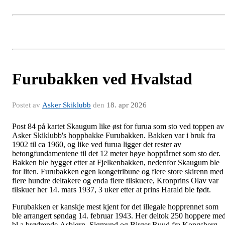
Furubakken ved Hvalstad
Postet av
Asker Skiklubb
den
18. apr 2026
Post 84 på kartet Skaugum like øst for furua som sto ved toppen av
Asker Skiklubb's hoppbakke Furubakken. Bakken var i bruk fra
1902 til ca 1960, og like ved furua ligger det rester av
betongfundamentene til det 12 meter høye hopptårnet som sto der.
Bakken ble bygget etter at Fjelkenbakken, nedenfor Skaugum ble
for liten. Furubakken egen kongetribune og flere store skirenn med
flere hundre deltakere og enda flere tilskuere, Kronprins Olav var
tilskuer her 14. mars 1937, 3 uker etter at prins Harald ble født.
Furubakken er kanskje mest kjent for det illegale hopprennet som
ble arrangert søndag 14. februar 1943. Her deltok 250 hoppere me
bl.a brødrende Asbjørn, Sigmund og Birger Ruud fra Kongsberg.