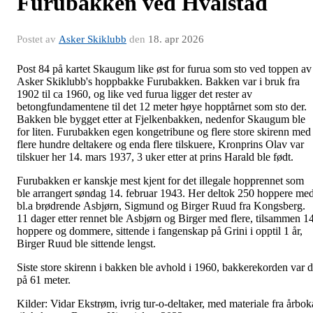
Furubakken ved Hvalstad
Postet av
Asker Skiklubb
den
18. apr 2026
Post 84 på kartet Skaugum like øst for furua som sto ved toppen av
Asker Skiklubb's hoppbakke Furubakken. Bakken var i bruk fra
1902 til ca 1960, og like ved furua ligger det rester av
betongfundamentene til det 12 meter høye hopptårnet som sto der.
Bakken ble bygget etter at Fjelkenbakken, nedenfor Skaugum ble
for liten. Furubakken egen kongetribune og flere store skirenn med
flere hundre deltakere og enda flere tilskuere, Kronprins Olav var
tilskuer her 14. mars 1937, 3 uker etter at prins Harald ble født.
Furubakken er kanskje mest kjent for det illegale hopprennet som
ble arrangert søndag 14. februar 1943. Her deltok 250 hoppere me
bl.a brødrende Asbjørn, Sigmund og Birger Ruud fra Kongsberg.
11 dager etter rennet ble Asbjørn og Birger med flere, tilsammen 1
hoppere og dommere, sittende i fangenskap på Grini i opptil 1 år,
Birger Ruud ble sittende lengst.
Siste store skirenn i bakken ble avhold i 1960, bakkerekorden var 
på 61 meter.
Kilder: Vidar Ekstrøm, ivrig tur-o-deltaker, med materiale fra årbok