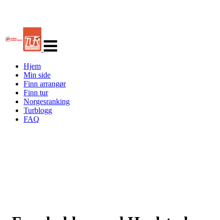
Veksle
navigasjon
Hjem
Min side
Finn arrangør
Finn tur
Norgesranking
Turblogg
FAQ