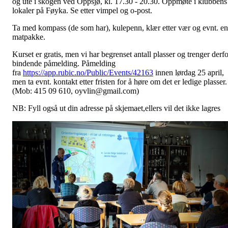
og ute i skogen ved Oppsjø, kl. 17.30 - 20.30. Oppmøte i klubbens
lokaler på Føyka. Se etter vimpel og o-post.
Ta med kompass (de som har), kulepenn, klær etter vær og evnt. en
matpakke.
Kurset er gratis, men vi har begrenset antall plasser og trenger derfo
bindende påmelding. Påmelding
fra
https://app.rubic.no/Public/Events/42163
innen lørdag 25 april,
men ta evnt. kontakt etter fristen for å høre om det er ledige plasser.
(Mob: 415 09 610, oyvlin@gmail.com)
NB: Fyll også ut din adresse på skjemaet,ellers vil det ikke lagres