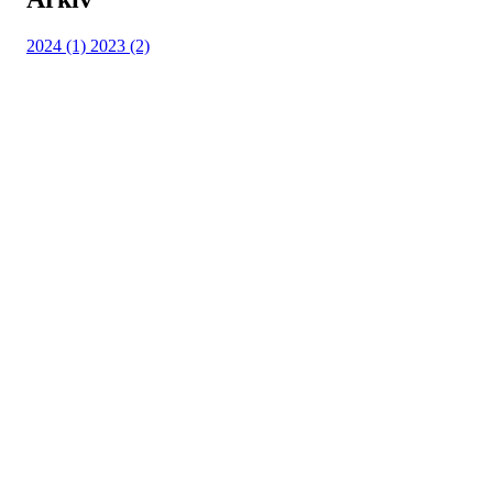
2024 (1)
2023 (2)
Turorientering.no er den offisielle portalen for
turorientering på nett fra Norges
Orienteringsforbund.
© 2022 — Norges Orienteringsforbund
Info