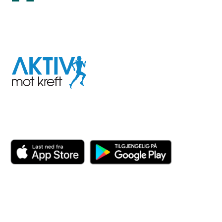
I samarbeid med
Aktiv
mot
kreft
Last ned appen her