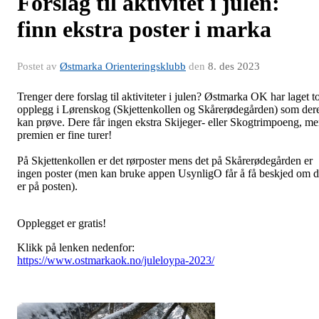
Forslag til aktivitet i julen:
finn ekstra poster i marka
Postet av
Østmarka Orienteringsklubb
den
8. des 2023
Trenger dere forslag til aktiviteter i julen? Østmarka OK har laget t
opplegg i Lørenskog (Skjettenkollen og Skårerødegården) som der
kan prøve. Dere får ingen ekstra Skijeger- eller Skogtrimpoeng, m
premien er fine turer!
På Skjettenkollen er det rørposter mens det på Skårerødegården er
ingen poster (men kan bruke appen UsynligO får å få beskjed om 
er på posten).
Opplegget er gratis!
Klikk på lenken nedenfor:
https://www.ostmarkaok.no/juleloypa-2023/