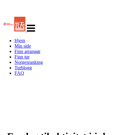
Veksle
navigasjon
Hjem
Min side
Finn arrangør
Finn tur
Norgesranking
Turblogg
FAQ