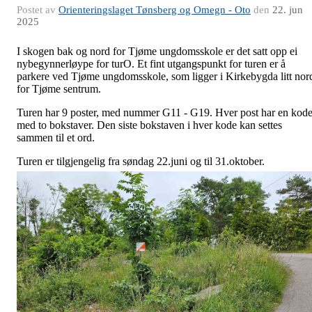
Postet av
Orienteringslaget Tønsberg og Omegn - Oto
den
22. jun
2025
I skogen bak og nord for Tjøme ungdomsskole er det satt opp ei
nybegynnerløype for turO. Et fint utgangspunkt for turen er å
parkere ved Tjøme ungdomsskole, som ligger i Kirkebygda litt nor
for Tjøme sentrum.
Turen har 9 poster, med nummer G11 - G19. Hver post har en kod
med to bokstaver. Den siste bokstaven i hver kode kan settes
sammen til et ord.
Turen er tilgjengelig fra søndag 22.juni og til 31.oktober.