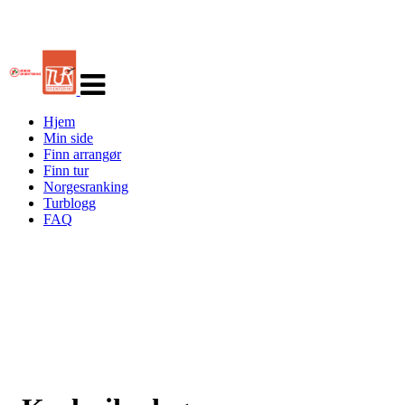
Veksle
navigasjon
Hjem
Min side
Finn arrangør
Finn tur
Norgesranking
Turblogg
FAQ