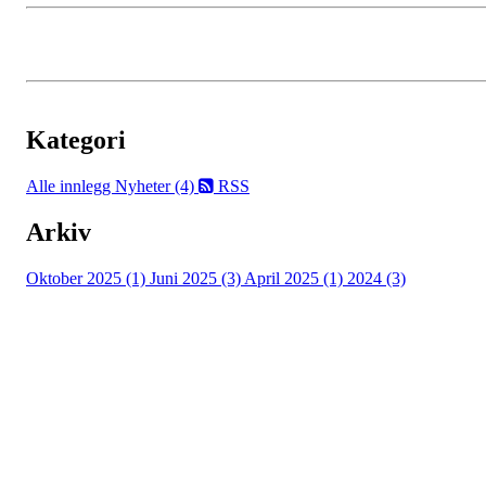
Kategori
Alle innlegg
Nyheter (4)
RSS
Arkiv
Oktober 2025 (1)
Juni 2025 (3)
April 2025 (1)
2024 (3)
Turorientering.no er den offisielle portalen for