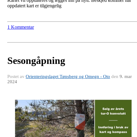
Kartet vil oppdateres og legges inn på nytt. Beskjed kommer når
oppdatert kart er tilgjengelig
1 Kommentar
Sesongåpning
Postet av
Orienteringslaget Tønsberg og Omegn - Oto
den
9. mar
2024