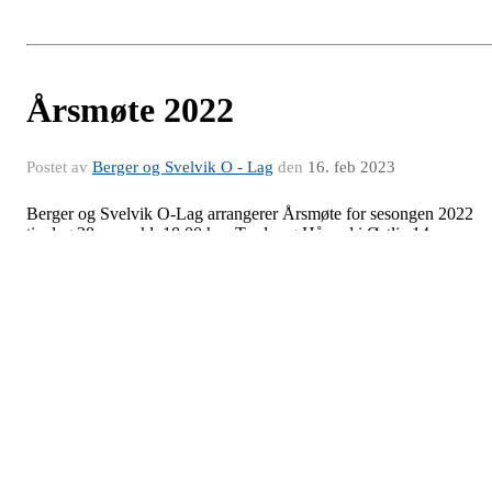
Årsmøte 2022
Postet av
Berger og Svelvik O - Lag
den
16. feb 2023
Berger og Svelvik O-Lag arrangerer Årsmøte for sesongen 2022
tirsdag 28. mars kl. 18.00 hos Trude og Håvard i Østlia 14.
Sakslisten blir i henhold til o-lagets vedtekter.
Vi ønsker alle medlemmer velkommen og håper så mange som
mulig av dere har mulighet til å delta.
Kneskjælven 2022