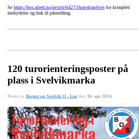
Se
https://bos.idrett.no/next/p/64273/kneskjaelven
for komplett
innbydelse og link til påmelding.
120 turorienteringsposter på
plass i Svelvikmarka
Postet av
Berger og Svelvik O - Lag
den
30. apr 2024