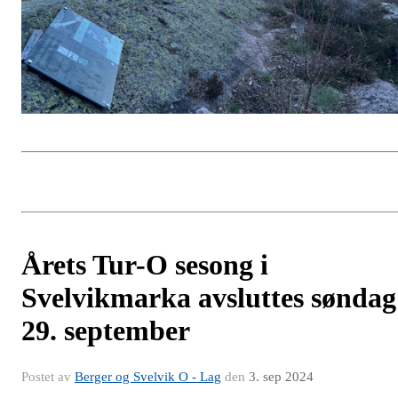
Årets Tur-O sesong i
Svelvikmarka avsluttes søndag
29. september
Postet av
Berger og Svelvik O - Lag
den
3. sep 2024