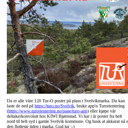
Da er alle våre 120 Tur-O poster på plass i Svelvikmarka. Du kan
laste de ned på
https://turo.no/Svelvik
, bruke app'n Turorientering
(
https://www.turorientering.no/page/turo-app
) eller kjøpe vår
deltakerkonvolutt hos KIWI Bjørnstad. Vi har i år poster fra helt
nord til helt syd i gamle Svelvik kommune. Og husk at akkurat nå e
den flotteste tiden i marka. God tur :-)