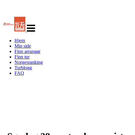
Veksle
navigasjon
Hjem
Min side
Finn arrangør
Finn tur
Norgesranking
Turblogg
FAQ