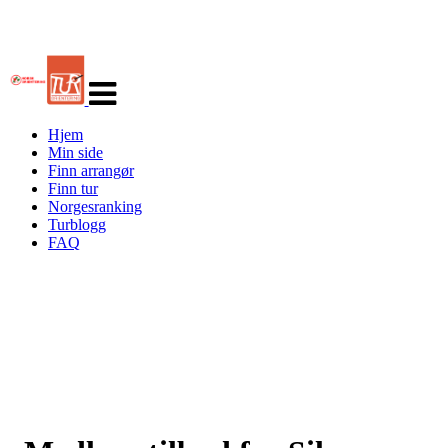
Veksle
navigasjon
Hjem
Min side
Finn arrangør
Finn tur
Norgesranking
Turblogg
FAQ