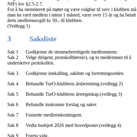
NIFs lov §2.5-2.7.
For å ha stemmerett på møtet og være valgbar til verv i klubben må
man ha vært medlem i minst 1 måned, være over 15 år og ha betalt
årets medlemsavgift kr 50,- til klubben.
(Vedlegg 1)
3 Saksliste
Sak 1 Godkjenne de stemmeberettigede medlemmene.
Sak 2 Velge dirigent, protokollfører(e), og to medlemmer til å
underskrive protokollen.
Sak 3 Godkjenne innkalling, sakliste og forretningsorden.
Sak 4 Behandle TurO-klubbens årsberetning.(vedlegg 2)
Sak 5 Behandle TurO-klubbens årsregnskap.(vedlegg 3)
Sak 6 Behandle innkomne forslag og saker.
Sak 7 Fastsette medlemskontingent.
Sak 8 Vedta budsjett 2026 med hovedposter.(vedlegg 4)
Sak 9 Foreta valg.