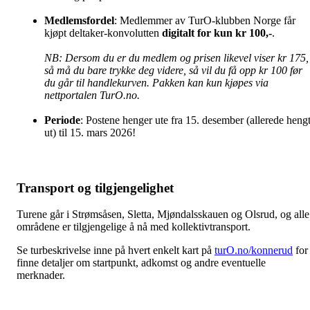
Medlemsfordel
: Medlemmer av TurO-klubben Norge får
kjøpt deltaker-konvolutten
digitalt for kun kr 100,-
.
NB: Dersom du er du medlem og prisen likevel viser kr 175,
så må du bare trykke deg videre, så vil du få opp kr 100 før
du går til handlekurven. Pakken kan kun kjøpes via
nettportalen TurO.no.
Periode
: Postene henger ute fra 15. desember (allerede heng
ut) til 15. mars 2026!
Transport og tilgjengelighet
Turene går i Strømsåsen, Sletta, Mjøndalsskauen og Olsrud, og alle
områdene er tilgjengelige å nå med kollektivtransport.
Se turbeskrivelse inne på hvert enkelt kart på
turO.no/konnerud
for
finne detaljer om startpunkt, adkomst og andre eventuelle
merknader.