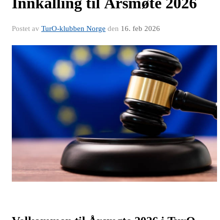
Innkalling til Årsmøte 2026
Postet av
TurO-klubben Norge
den
16. feb 2026