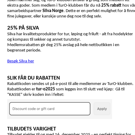
Julen nærmer seg, og TurO-klubben ønsker å gi deg som medlem litt
ekstra goder. Som medlem i TurO-klubben får du nå
25% rabat
hos vå
samarbeidspartner
Silva Norge
. Dette er en perfekt mulighet for å finn
fine julegaver, eller kanskje unne deg noe til deg selv.
25% PÅ SILVA
Silva har kvalitetsprodukter for tur, løping og friluft - alt fra hodelykter
og kompass til sekker og annet turutstyr.
Medlemsrabatten gir deg 25% avslag på hele nettbutikken i en
begrenset periode.
Besøk Silva her
SLIK FÅR DU RABATTEN
Rabattkoden sendes ut på e-post til alle medlemmer av TurO-klubben.
Rabattkoden er
tur-o2025
som legges inn til slutt ved kjøp: Gå til
"KASSE" skriv koden inn i feltet:
TILBUDETS VARIGHET
Tilbudet gjelder til og med 16. desember 2025 - en perfekt timing for