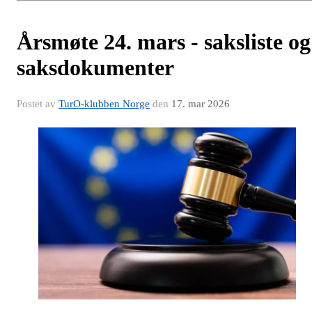
Årsmøte 24. mars - saksliste og
saksdokumenter
Postet av
TurO-klubben Norge
den
17. mar 2026