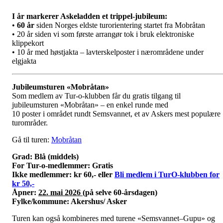
I år markerer Askeladden et trippel-jubileum:
•
60 år
siden Norges eldste turorientering startet fra Mobråtan
• 20 år siden vi som første arrangør tok i bruk elektroniske
klippekort
• 10 år med høstjakta – lavterskelposter i nærområdene under
elgjakta
Jubileumsturen «Mobråtan»
Som medlem av Tur-o-klubben får du gratis tilgang til
jubileumsturen «Mobråtan» – en enkel runde med
10 poster i området rundt Semsvannet, et av Askers mest populære
turområder.
Gå til turen:
Mobråtan
Grad: Blå (middels)
For Tur-o-medlemmer: Gratis
Ikke medlemmer: kr 60,- eller
Bli medlem i TurO-klubben for
kr 50,-
Åpner:
2
2. mai 2026
(på selve 60-årsdagen)
Fylke/kommune: Akershus/ Asker
Turen kan også kombineres med turene «Semsvannet–Gupu» og