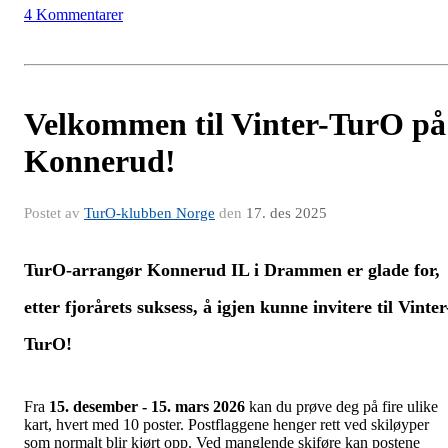
4 Kommentarer
Velkommen til Vinter-TurO på
Konnerud!
Postet av
TurO-klubben Norge
den
17. des 2025
TurO-arrangør Konnerud IL i Drammen er glade for,
etter fjorårets suksess, å igjen kunne invitere til Vinter
TurO!
Fra
15. desember - 15. mars
2026
kan du prøve deg på fire ulike
kart, hvert med 10 poster. Postflaggene henger rett ved skiløyper
som normalt blir kjørt opp. Ved manglende skiføre kan postene