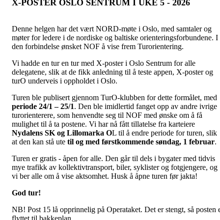
X-POSTER OSLO SENTRUM I UKE 5 - 2026
Denne helgen har det vært NORD-møte i Oslo, med samtaler og
møter for ledere i de nordiske og baltiske orienteringsforbundene. I
den forbindelse ønsket NOF å vise frem Turorientering.
Vi hadde en tur en tur med X-poster i Oslo Sentrum for alle
delegatene, slik at de fikk anledning til å teste appen, X-poster og
turO underveis i oppholdet i Oslo.
Turen ble publisert gjennom TurO-klubben for dette formålet, med
periode 24/1 – 25/1
. Den ble imidlertid fanget opp av andre ivrige
turorienterere, som henvendte seg til NOF med ønske om å få
mulighet til å ta postene. Vi har nå fått tillatelse fra karteiere
Nydalens SK og Lillomarka O
L til å endre periode for turen, slik
at den kan stå ute
til og med førstkommende søndag, 1 februar
.
Turen er gratis - åpen for alle. Den går til dels i bygater med tidvis
mye trafikk av kollektivtransport, biler, syklister og fotgjengere, og
vi ber alle om å vise aktsomhet. Husk å åpne turen før jakta!
God tur!
NB! Post 15 lå opprinnelig på Operataket. Det er stengt, så posten 
flyttet til bakkeplan.