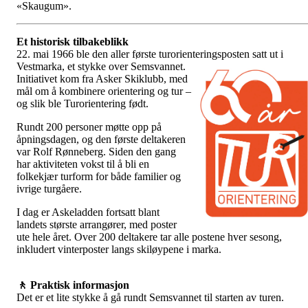
«Skaugum».
Et historisk tilbakeblikk
22. mai 1966 ble den aller første turorienteringsposten satt ut i
Vestmarka, et stykke over
Semsvannet.
Initiativet kom fra Asker Skiklubb, med
mål om å kombinere orientering og tur –
og slik ble Turorientering født.
Rundt 200 personer møtte opp på
åpningsdagen, og den første deltakeren
var Rolf Rønneberg. Siden den gang
har aktiviteten vokst til å bli en
folkekjær turform for både familier og
ivrige turgåere.
I dag er Askeladden fortsatt blant
landets største arrangører, med poster
ute hele året. Over 200 deltakere tar alle postene hver sesong,
inkludert vinterposter langs skiløypene i marka.
🚶 Praktisk informasjon
Det er et lite stykke å gå rundt Semsvannet til starten av turen.