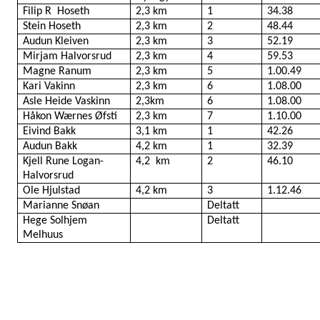
Filip R
Hoseth
2,3 km
1
34.38
Stein Hoseth
2,3 km
2
48.44
Audun Kleiven
2,3 km
3
52.19
Mirjam Halvorsrud
2,3 km
4
59.53
Magne Ranum
2,3 km
5
1.00.49
Kari Vakinn
2,3 km
6
1.08.00
Asle Heide Vaskinn
2,3km
6
1.08.00
Håkon Wærnes Øfsti
2,3 km
7
1.10.00
Eivind Bakk
3,1 km
1
42.26
Audun Bakk
4,2 km
1
32.39
Kjell Rune Logan-
4,2
km
2
46.10
Halvorsrud
Ole Hjulstad
4,2 km
3
1.12.46
Marianne Snøan
Deltatt
Hege Solhjem
Deltatt
Melhuus