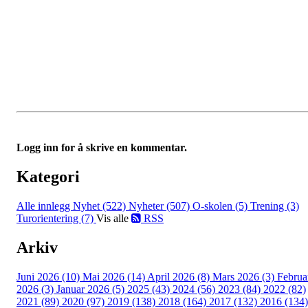
Logg inn for å skrive en kommentar.
Kategori
Alle innlegg
Nyhet (522)
Nyheter (507)
O-skolen (5)
Trening (3)
Turorientering (7)
Vis alle
RSS
Arkiv
Juni 2026 (10)
Mai 2026 (14)
April 2026 (8)
Mars 2026 (3)
Februa
2026 (3)
Januar 2026 (5)
2025 (43)
2024 (56)
2023 (84)
2022 (82)
2021 (89)
2020 (97)
2019 (138)
2018 (164)
2017 (132)
2016 (134)