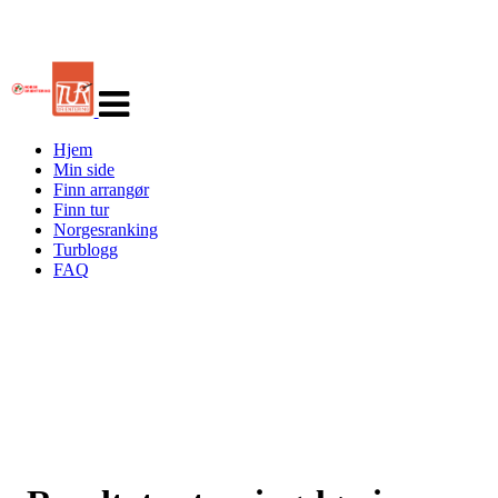
Veksle
navigasjon
Hjem
Min side
Finn arrangør
Finn tur
Norgesranking
Turblogg
FAQ