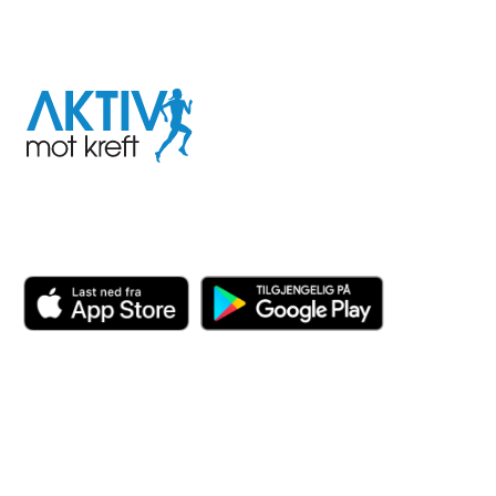
I samarbeid med
Aktiv
mot
kreft
Last ned appen her