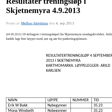
Resultater treningsløp i
Skjetnemyra 4.9.2013
Postet av
Melhus Idrettslag
den
4. sep 2013
16 deltagere i treningsløpet fra Skjetnemyra onsdagskvelden. Aril
(04.09.2013)
hadde lagt fine løyper nord, øst og sør for parkeringsplassen.
RESULTATERTRENINGSLØP 4 SEPTEMBE
2013 I SKJETNEMYRA
KARTMOMARKA. LØYPELEGGER: ARILD
KARLSEN
NAVN
LØYPE
NUMMER
TID
Erik W Bakk
Nybegynner
35.23
Mona Windseth
Nybegynner
35.23