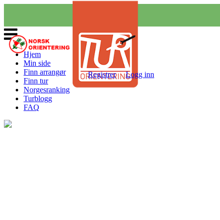
Veksle
navigasjon
Hjem
Min side
Finn arrangør
Registrer
Logg inn
Finn tur
Norgesranking
Turblogg
FAQ