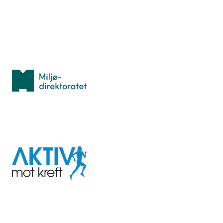
Personvern
Med støtte fra
Miljødirektoratet
I samarbeid med
Aktiv
mot
kreft
Last ned appen her