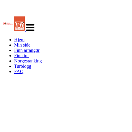
Veksle
navigasjon
Hjem
Min side
Finn arrangør
Finn tur
Norgesranking
Turblogg
FAQ
Turorientering.no er den offisielle portalen for
turorientering på nett fra Norges