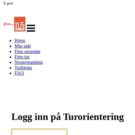
E-post
Veksle
navigasjon
Hjem
Min side
Finn arrangør
Finn tur
Norgesranking
Turblogg
FAQ
Logg inn på Turorientering