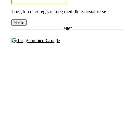
Logg inn eller registrer deg med din e-postadresse
Neste
eller
Logg inn med Google
Turorientering.no er den offisielle portalen for
turorientering på nett fra Norges
Orienteringsforbund.