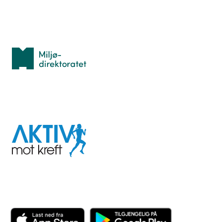
Med støtte fra
Miljødirektoratet
I samarbeid med
Aktiv
mot
kreft
Last ned appen her