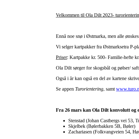
Velkommen til Ola Dilt 2023- turorienterin
Ennå noe snø i Østmarka, men alle ønske
Vi selger kartpakker fra Østmarksetra P-pl
Priser
: Kartpakke kr. 500- Familie-hefte kr
Ola Dilt sørger for skogsbål og pølser/ saft
Også i år kan også en del av kartene skrive
Se appen
Turorientering
, samt
www.turo.n
Fra 26 mars kan Ola Dilt konvolutt og e
Stenstad (Johan Castbergs vei 53, T
Skjelbek (Bølerbakken 5B, Bøler)
Zachariasen (Folkvangveien 54, 