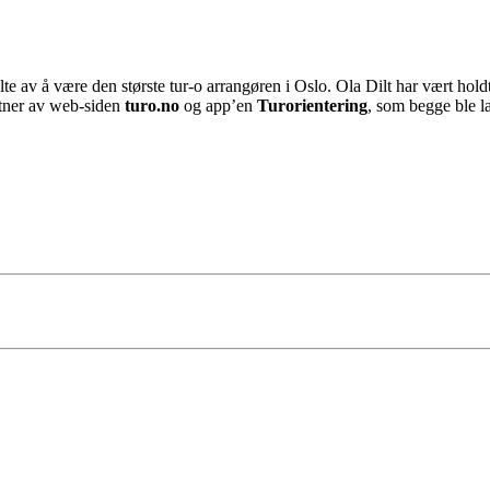
lte av å være den største tur-o arrangøren i Oslo. Ola Dilt har vært hol
rtner av web-siden
turo.no
og app’en
Turorientering
, som begge ble la