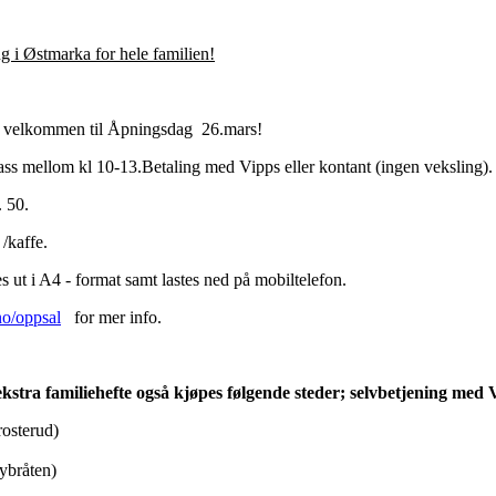
g i Østmarka for hele familien!
s velkommen til Åpningsdag 26.mars!
ass mellom kl 10-13.Betaling med Vipps eller kontant (ingen veksling).
. 50.
 /kaffe.
s ut i A4 - format samt lastes ned på mobiltelefon.
o/oppsal
for mer info.
kstra familiehefte også kjøpes følgende steder; selvbetjening med
rosterud)
Høybråten)