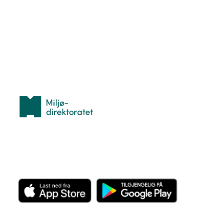
Hva er TurOrientering?
Lær orientering
Idrettsbutikken
Personvern
Med støtte fra
Miljødirektoratet
Last ned appen her