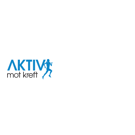
I samarbeid med
Aktiv
mot
kreft