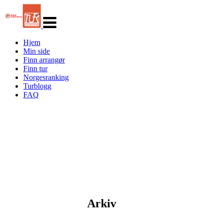
Veksle
navigasjon
Hjem
Min side
Finn arrangør
Finn tur
Norgesranking
Turblogg
FAQ
Arkiv