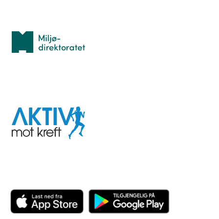
Med støtte fra
Miljødirektoratet
I samarbeid med
Aktiv
mot
kreft
Last ned appen her