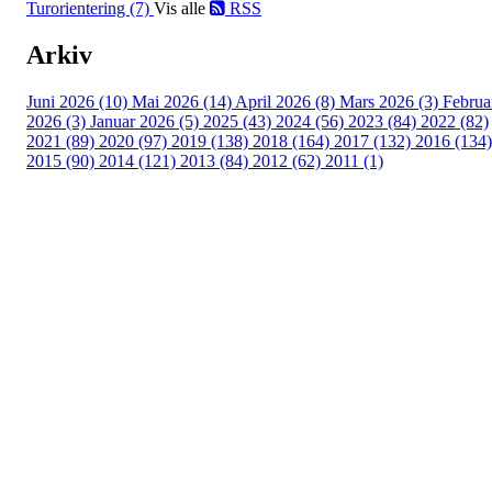
Turorientering (7)
Vis alle
RSS
Arkiv
Juni 2026 (10)
Mai 2026 (14)
April 2026 (8)
Mars 2026 (3)
Februa
2026 (3)
Januar 2026 (5)
2025 (43)
2024 (56)
2023 (84)
2022 (82)
2021 (89)
2020 (97)
2019 (138)
2018 (164)
2017 (132)
2016 (134)
2015 (90)
2014 (121)
2013 (84)
2012 (62)
2011 (1)
Turorientering.no er den offisielle portalen for
turorientering på nett fra Norges
Orienteringsforbund.