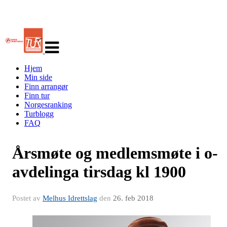
Veksle
navigasjon
Hjem
Min side
Finn arrangør
Finn tur
Norgesranking
Turblogg
FAQ
Årsmøte og medlemsmøte i o-
avdelinga tirsdag kl 1900
Postet av
Melhus Idrettslag
den
26. feb 2018