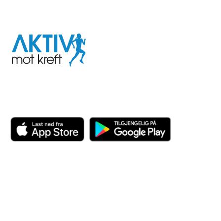
I samarbeid med
Aktiv
mot
kreft
Last ned appen her