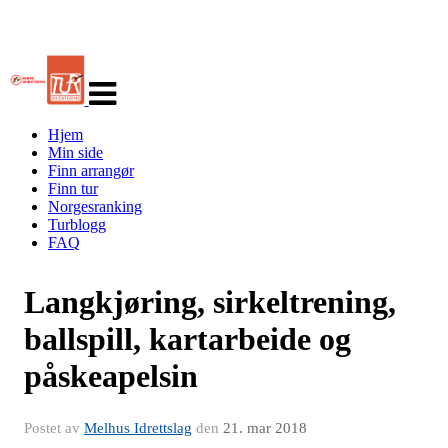
Veksle
navigasjon
Hjem
Min side
Finn arrangør
Finn tur
Norgesranking
Turblogg
FAQ
Langkjøring, sirkeltrening,
ballspill, kartarbeide og
påskeapelsin
Postet av
Melhus Idrettslag
den
21. mar 2018