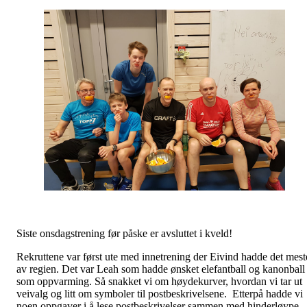
Siste onsdagstrening før påske er avsluttet i kveld!
Rekruttene var først ute med innetrening der Eivind hadde det mest
av regien. Det var Leah som hadde ønsket elefantball og kanonball
som oppvarming. Så snakket vi om høydekurver, hvordan vi tar ut
veivalg og litt om symboler til postbeskrivelsene. Etterpå hadde vi
noen oppgaver i å lese postbeskrivelser sammen med hinderløype.