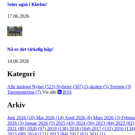
Seier også i Klæbu!
17.06.2026
Nå er det virkelig håp!
14.06.2026
Kategori
Alle innlegg
Nyhet (522)
Nyheter (507)
O-skolen (5)
Trening (3)
Turorientering (7)
Vis alle
RSS
Arkiv
Juni 2026 (10)
Mai 2026 (14)
April 2026 (8)
Mars 2026 (3)
Februa
2026 (3)
Januar 2026 (5)
2025 (43)
2024 (56)
2023 (84)
2022 (82)
2021 (89)
2020 (97)
2019 (138)
2018 (164)
2017 (132)
2016 (134)
2015 (90)
2014 (121)
2013 (84)
2012 (62)
2011 (1)