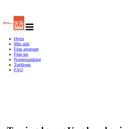
Veksle
navigasjon
Hjem
Min side
Finn arrangør
Finn tur
Norgesranking
Turblogg
FAQ