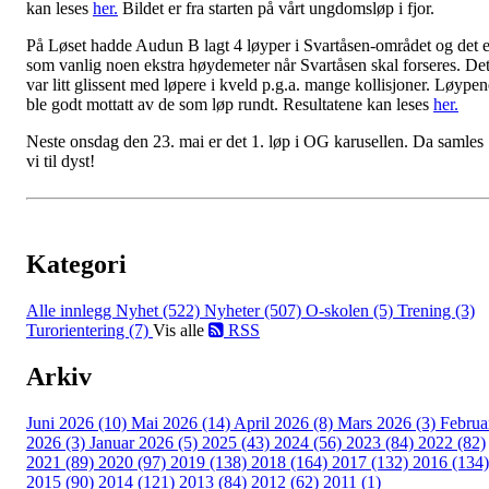
kan leses
her.
Bildet er fra starten på vårt ungdomsløp i fjor.
På Løset hadde Audun B lagt 4 løyper i Svartåsen-området og det e
som vanlig noen ekstra høydemeter når Svartåsen skal forseres. De
var litt glissent med løpere i kveld p.g.a. mange kollisjoner. Løypen
ble godt mottatt av de som løp rundt. Resultatene kan leses
her.
Neste onsdag den 23. mai er det 1. løp i OG karusellen. Da samles
vi til dyst!
Kategori
Alle innlegg
Nyhet (522)
Nyheter (507)
O-skolen (5)
Trening (3)
Turorientering (7)
Vis alle
RSS
Arkiv
Juni 2026 (10)
Mai 2026 (14)
April 2026 (8)
Mars 2026 (3)
Februa
2026 (3)
Januar 2026 (5)
2025 (43)
2024 (56)
2023 (84)
2022 (82)
2021 (89)
2020 (97)
2019 (138)
2018 (164)
2017 (132)
2016 (134)
2015 (90)
2014 (121)
2013 (84)
2012 (62)
2011 (1)