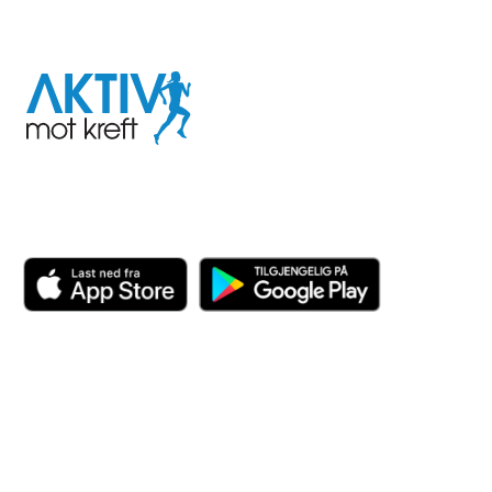
I samarbeid med
Aktiv
mot
kreft
Last ned appen her