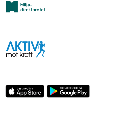
Miljødirektoratet
I samarbeid med
Aktiv
mot
kreft
Last ned appen her