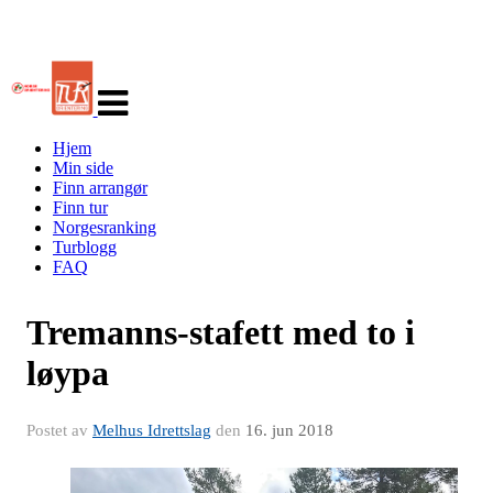
Veksle
navigasjon
Hjem
Min side
Finn arrangør
Finn tur
Norgesranking
Turblogg
FAQ
Tremanns-stafett med to i
løypa
Postet av
Melhus Idrettslag
den
16. jun 2018