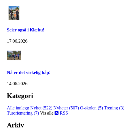
Seier også i Klæbu!
17.06.2026
Nå er det virkelig håp!
14.06.2026
Kategori
Alle innlegg
Nyhet (522)
Nyheter (507)
O-skolen (5)
Trening (3)
Turorientering (7)
Vis alle
RSS
Arkiv