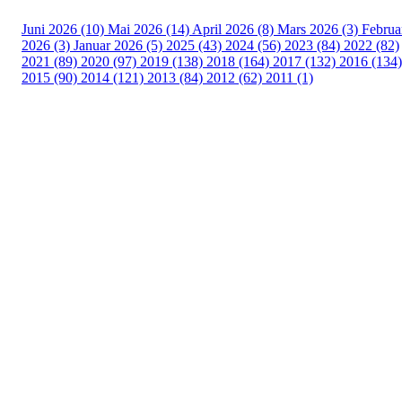
Juni 2026 (10)
Mai 2026 (14)
April 2026 (8)
Mars 2026 (3)
Februa
2026 (3)
Januar 2026 (5)
2025 (43)
2024 (56)
2023 (84)
2022 (82)
2021 (89)
2020 (97)
2019 (138)
2018 (164)
2017 (132)
2016 (134)
2015 (90)
2014 (121)
2013 (84)
2012 (62)
2011 (1)
Turorientering.no er den offisielle portalen for
turorientering på nett fra Norges
Orienteringsforbund.
© 2022 — Norges Orienteringsforbund