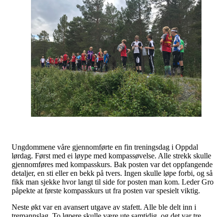
Ungdommene våre gjennomførte en fin treningsdag i Oppdal
lørdag. Først med ei løype med kompassøvelse. Alle strekk skulle
gjennomføres med kompasskurs. Bak posten var det oppfangende
detaljer, en sti eller en bekk på tvers. Ingen skulle løpe forbi, og så
fikk man sjekke hvor langt til side for posten man kom. Leder Gro
påpekte at første kompasskurs ut fra posten var spesielt viktig.
Neste økt var en avansert utgave av stafett. Alle ble delt inn i
tremannslag. To løpere skulle være ute samtidig, og det var tre