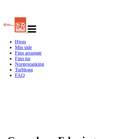
Veksle
navigasjon
Hjem
Min side
Finn arrangør
Finn tur
Norgesranking
Turblogg
FAQ