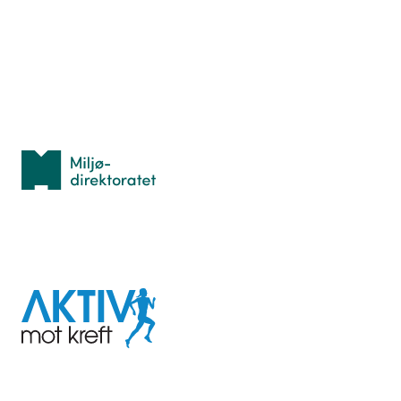
Lær orientering
Idrettsbutikken
Personvern
Med støtte fra
Miljødirektoratet
I samarbeid med
Aktiv
mot
kreft