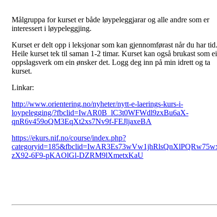
Målgruppa for kurset er både løypeleggjarar og alle andre som er
interessert i løypeleggjing.
Kurset er delt opp i leksjonar som kan gjennomførast når du har tid
Heile kurset tek til saman 1-2 timar. Kurset kan også brukast som ei
oppslagsverk om ein ønsker det. Logg deg inn på min idrett og ta
kurset.
Linkar:
http://www.orientering.no/nyheter/nytt-e-laerings-kurs-i-
loypelegging/?fbclid=IwAR0B_lC3t0WFWdl9zxBu6aX-
qnR6v459oQM3EqXt2xs7Nv9f-FEJljaxeBA
https://ekurs.nif.no/course/index.php?
categoryid=185&fbclid=IwAR3Es73wVw1jhRlsQnXlPQRw75w
zX92-6F9-pKAOlGl-DZRM9lXmetxKaU