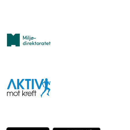
Med støtte fra
Miljødirektoratet
I samarbeid med
Aktiv
mot
kreft
Last ned appen her