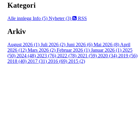
Kategori
Alle innlegg
Info (5)
Nyheter (3)
RSS
Arkiv
August 2026 (1)
Juli 2026 (2)
Juni 2026 (6)
Mai 2026 (8)
April
2026 (12)
Mars 2026 (2)
Februar 2026 (1)
Januar 2026 (1)
2025
(50)
2024 (48)
2023 (76)
2022 (78)
2021 (59)
2020 (34)
2019 (56)
2018 (40)
2017 (31)
2016 (69)
2015 (2)
Turorientering.no er den offisielle portalen for
turorientering på nett fra Norges
Orienteringsforbund.