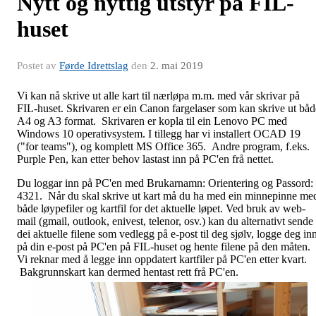
Nytt og nyttig utstyr på FIL-
huset
Postet av
Førde Idrettslag
den
2. mai 2019
Vi kan nå skrive ut alle kart til nærløpa m.m. med vår skrivar på
FIL-huset. Skrivaren er ein Canon fargelaser som kan skrive ut båd
A4 og A3 format. Skrivaren er kopla til ein Lenovo PC med
Windows 10 operativsystem. I tillegg har vi installert OCAD 19
("for teams"), og komplett MS Office 365. Andre program, f.eks.
Purple Pen, kan etter behov lastast inn på PC'en frå nettet.
Du loggar inn på PC'en med Brukarnamn: Orientering og Passord:
4321. Når du skal skrive ut kart må du ha med ein minnepinne me
både løypefiler og kartfil for det aktuelle løpet. Ved bruk av web-
mail (gmail, outlook, enivest, telenor, osv.) kan du alternativt sende
dei aktuelle filene som vedlegg på e-post til deg sjølv, logge deg in
på din e-post på PC'en på FIL-huset og hente filene på den måten.
Vi reknar med å legge inn oppdatert kartfiler på PC'en etter kvart.
Bakgrunnskart kan dermed hentast rett frå PC'en.