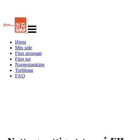
Veksle
navigasjon
Hjem
Min side
Finn arrangør
Finn tur
Norgesranking
Turblogg
FAQ