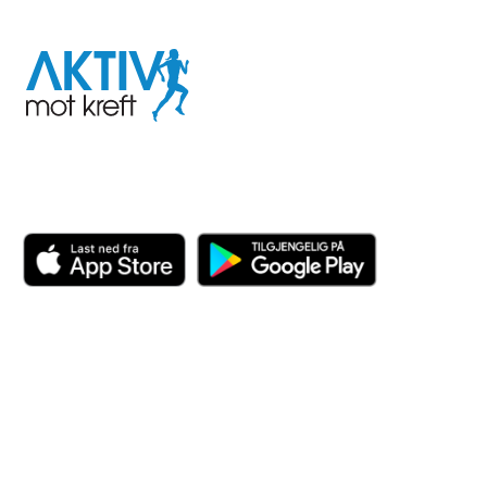
I samarbeid med
Aktiv
mot
kreft
Last ned appen her