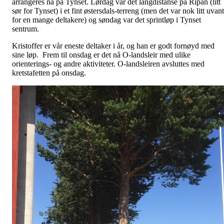
arrangeres nå på Tynset. Lørdag var det langdistanse på Ripan (litt
sør for Tynset) i et fint østersdals-terreng (men det var nok litt uvant
for en mange deltakere) og søndag var det sprintløp i Tynset
sentrum.
Kristoffer er vår eneste deltaker i år, og han er godt fornøyd med
sine løp. Frem til onsdag er det nå O-landsleir med ulike
orienterings- og andre aktiviteter. O-landsleiren avsluttes med
kretstafetten på onsdag.