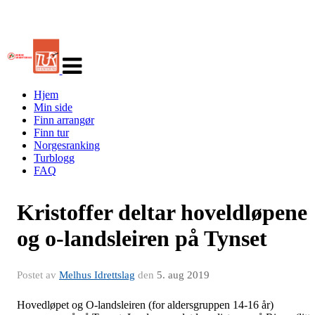
Veksle
navigasjon
Hjem
Min side
Finn arrangør
Finn tur
Norgesranking
Turblogg
FAQ
Kristoffer deltar hoveldløpene
og o-landsleiren på Tynset
Postet av
Melhus Idrettslag
den
5. aug 2019
Hovedløpet og O-landsleiren (for aldersgruppen 14-16 år)