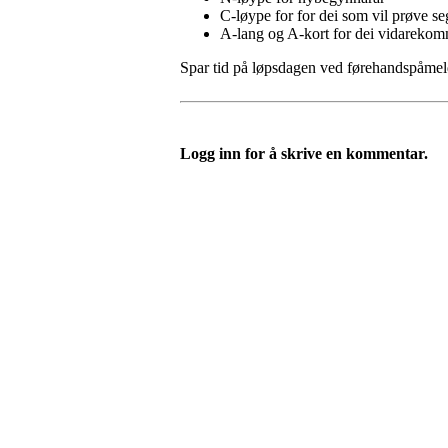
C-løype for for dei som vil prøve seg 
A-lang og A-kort for dei vidareko
Spar tid på løpsdagen ved førehandspåmeld
Logg inn for å skrive en kommentar.
Turorientering.no er den offisielle portalen for
© 2022 — Norges Orienteringsforbund