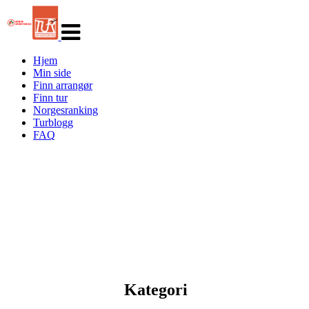
Veksle
navigasjon
Hjem
Min side
Finn arrangør
Finn tur
Norgesranking
Turblogg
FAQ
Kategori