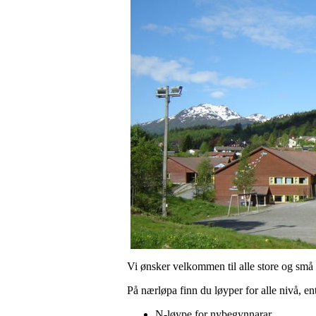
Vi ønsker velkommen til alle store og små
På nærløpa finn du løyper for alle nivå, en
N-løype for nybegynnarar