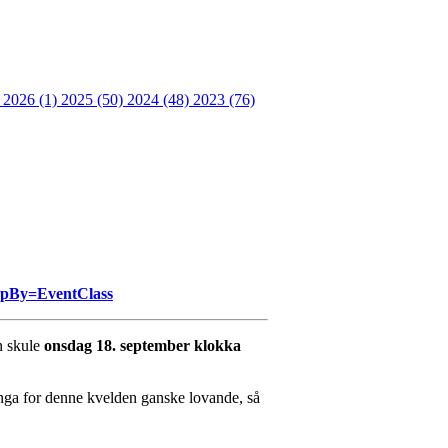
 2026 (1)
2025 (50)
2024 (48)
2023 (76)
oupBy=EventClass
n skule
onsdag 18. september klokka
dinga for denne kvelden ganske lovande, så