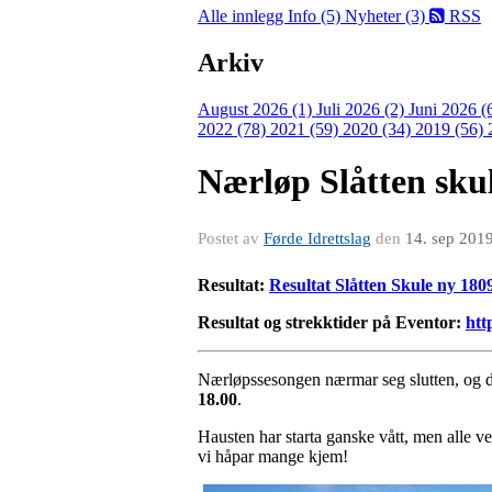
Alle innlegg
Info (5)
Nyheter (3)
RSS
Arkiv
August 2026 (1)
Juli 2026 (2)
Juni 2026 (
2022 (78)
2021 (59)
2020 (34)
2019 (56)
Nærløp Slåtten skul
Postet av
Førde Idrettslag
den
14. sep 201
Resultat:
Resultat Slåtten Skule ny 180
Resultat og strekktider på Eventor:
htt
Nærløpssesongen nærmar seg slutten, og de
18.00
.
Hausten har starta ganske vått, men alle v
vi håpar mange kjem!