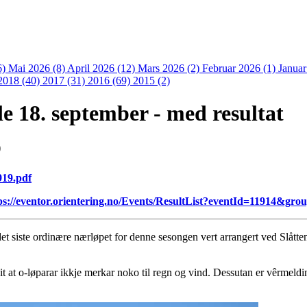
6)
Mai 2026 (8)
April 2026 (12)
Mars 2026 (2)
Februar 2026 (1)
Januar
2018 (40)
2017 (31)
2016 (69)
2015 (2)
e 18. september - med resultat
9
919.pdf
ps://eventor.orientering.no/Events/ResultList?eventId=11914&gr
t siste ordinære nærløpet for denne sesongen vert arrangert ved Slåtte
eit at o-løparar ikkje merkar noko til regn og vind. Dessutan er vêrmel