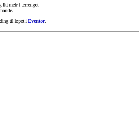
litt meir i terrenget
mmande.
ing til løpet i
Eventor
.
 turorientering på nett fra Norges Orienteringsforb