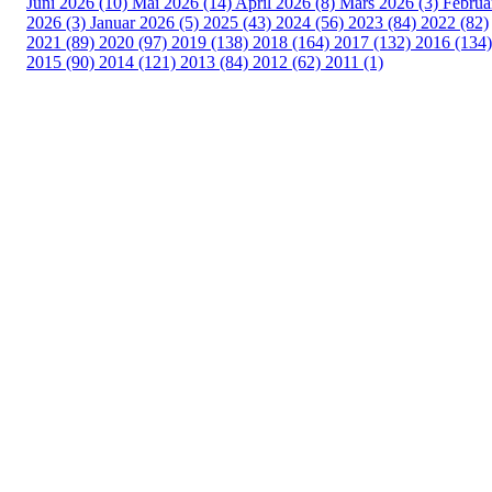
Juni 2026 (10)
Mai 2026 (14)
April 2026 (8)
Mars 2026 (3)
Februa
2026 (3)
Januar 2026 (5)
2025 (43)
2024 (56)
2023 (84)
2022 (82)
2021 (89)
2020 (97)
2019 (138)
2018 (164)
2017 (132)
2016 (134)
2015 (90)
2014 (121)
2013 (84)
2012 (62)
2011 (1)
Turorientering.no er den offisielle portalen for
turorientering på nett fra Norges
Orienteringsforbund.
© 2022 — Norges Orienteringsforbund