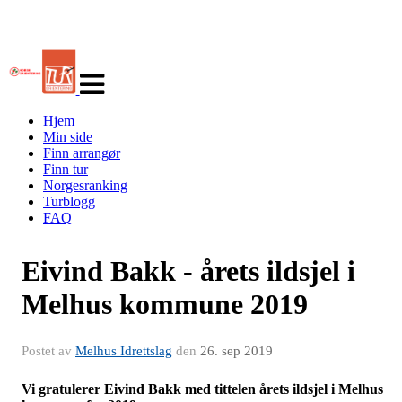
Veksle
navigasjon
Hjem
Min side
Finn arrangør
Finn tur
Norgesranking
Turblogg
FAQ
Eivind Bakk - årets ildsjel i
Melhus kommune 2019
Postet av
Melhus Idrettslag
den
26. sep 2019
Vi gratulerer Eivind Bakk med tittelen årets ildsjel i Melhus