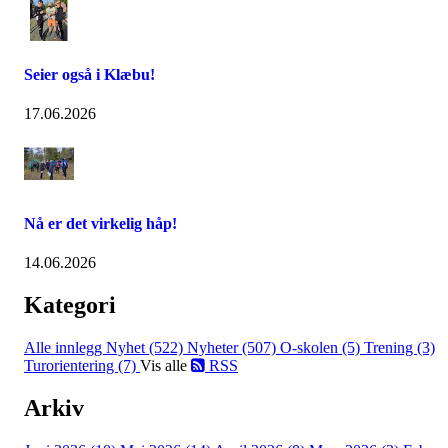
Seier også i Klæbu!
17.06.2026
Nå er det virkelig håp!
14.06.2026
Kategori
Alle innlegg
Nyhet (522)
Nyheter (507)
O-skolen (5)
Trening (3)
Turorientering (7)
Vis alle
RSS
Arkiv