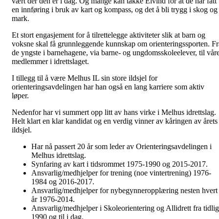
vært der den er i dag. Og mange kan takke Eivind for at de har fått
en innføring i bruk av kart og kompass, og det å bli trygg i skog og
mark.
Et stort engasjement for å tilrettelegge aktiviteter slik at barn og
voksne skal få grunnleggende kunnskap om orienteringssporten. Fr
de yngste i barnehagene, via barne- og ungdomsskoleelever, til vår
medlemmer i idrettslaget.
I tillegg til å være Melhus IL sin store ildsjel for
orienteringsavdelingen har han også en lang karriere som aktiv
løper.
Nedenfor har vi summert opp litt av hans virke i Melhus idrettslag.
Helt klart en klar kandidat og en verdig vinner av kåringen av årets
ildsjel.
Har nå passert 20 år som leder av Orienteringsavdelingen i
Melhus idrettslag.
Synfaring av kart i tidsrommet 1975-1990 og 2015-2017.
Ansvarlig/medhjelper for trening (noe vintertrening) 1976-
1984 og 2016-2017.
Ansvarlig/medhjelper for nybegynneropplæring nesten hvert
år 1976-2014.
Ansvarlig/medhjelper i Skoleorientering og Allidrett fra tidlig
1990 og til i dag.