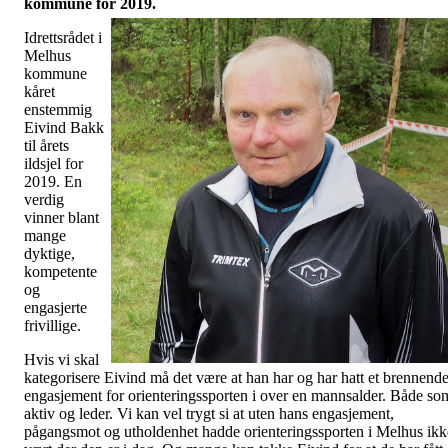
kommune for 2019.
Idrettsrådet i
Melhus
kommune
kåret
enstemmig
Eivind Bakk
til årets
ildsjel for
2019. En
verdig
vinner blant
mange
dyktige,
kompetente
og
engasjerte
frivillige.
Hvis vi skal
kategorisere Eivind må det være at han har og har hatt et brennend
engasjement for orienteringssporten i over en mannsalder. Både so
aktiv og leder. Vi kan vel trygt si at uten hans engasjement,
pågangsmot og utholdenhet hadde orienteringssporten i Melhus ikk