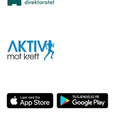
I samarbeid med
Aktiv
mot
kreft
Last ned appen her