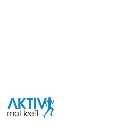
I samarbeid med
Aktiv
mot
kreft