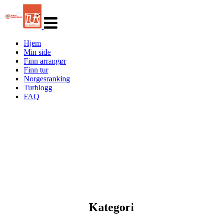
Veksle
navigasjon
Hjem
Min side
Finn arrangør
Finn tur
Norgesranking
Turblogg
FAQ
Kategori