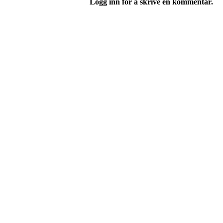
Logg inn for å skrive en kommentar.
Turorientering.no er den offisielle portalen for
© 2022 — Norges Orienteringsforbund
Info
Brukerstøtte
Blogg
Betingelser
Kontakt oss