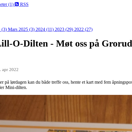
eter (1)
RSS
 (3)
Mars 2025 (3)
2024 (11)
2023 (29)
2022 (27)
ll-O-Dilten - Møt oss på Grorud s
. apr 2022
er på lørdagen kan du både treffe oss, hente et kart med fem åpningspos
ler Mini-dilten.