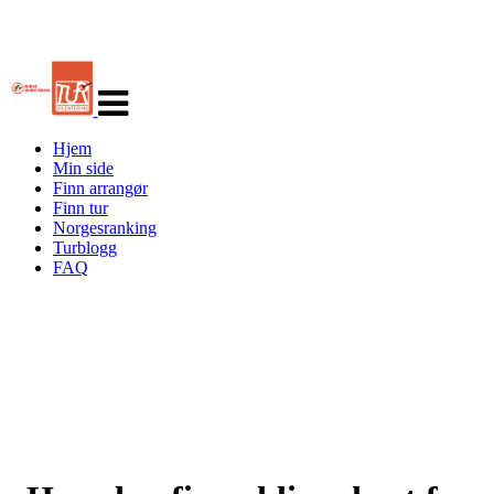
Veksle
navigasjon
Hjem
Min side
Finn arrangør
Finn tur
Norgesranking
Turblogg
FAQ