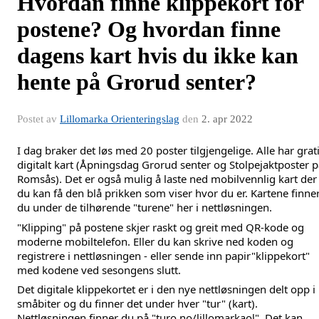
Hvordan finne klippekort for
postene? Og hvordan finne
dagens kart hvis du ikke kan
hente på Grorud senter?
Postet av
Lillomarka Orienteringslag
den
2. apr 2022
I dag braker det løs med 20 poster tilgjengelige. Alle har grati
digitalt kart (Åpningsdag Grorud senter og Stolpejaktposter p
Romsås). Det er også mulig å laste ned mobilvennlig kart der 
du kan få den blå prikken som viser hvor du er. Kartene finner
du under de tilhørende "turene" her i nettløsningen.
"Klipping" på postene skjer raskt og greit med QR-kode og 
moderne mobiltelefon. Eller du kan skrive ned koden og 
registrere i nettløsningen - eller sende inn papir"klippekort" 
med kodene ved sesongens slutt.
Det digitale klippekortet er i den nye nettløsningen delt opp i 
småbiter og du finner det under hver "tur" (kart). 
Nettløsningen finner du på "
turo.no/lillomarkaol
". Det kan 