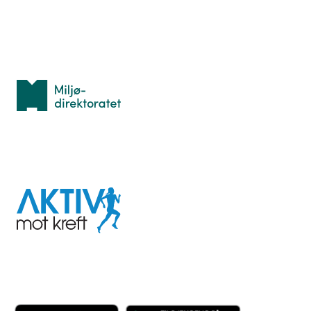
Med støtte fra
Miljødirektoratet
I samarbeid med
Aktiv
mot
kreft
Last ned appen her