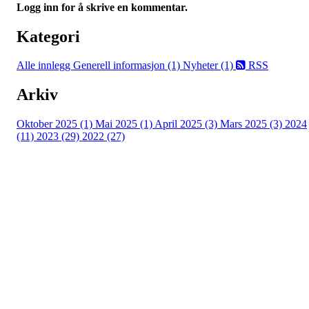
Logg inn for å skrive en kommentar.
Kategori
Alle innlegg
Generell informasjon (1)
Nyheter (1)
RSS
Arkiv
Oktober 2025 (1)
Mai 2025 (1)
April 2025 (3)
Mars 2025 (3)
2024
(11)
2023 (29)
2022 (27)
Turorientering.no er den offisielle portalen for
turorientering på nett fra Norges
Orienteringsforbund.