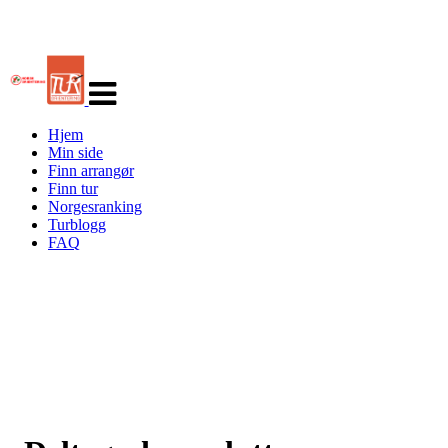
Veksle
navigasjon
Hjem
Min side
Finn arrangør
Finn tur
Norgesranking
Turblogg
FAQ