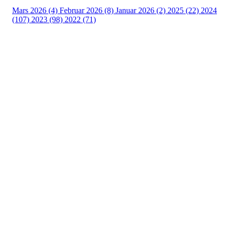
Mars 2026 (4)
Februar 2026 (8)
Januar 2026 (2)
2025 (22)
2024
(107)
2023 (98)
2022 (71)
Turorientering.no er den offisielle portalen for
turorientering på nett fra Norges
Orienteringsforbund.
© 2022 — Norges Orienteringsforbund
Info