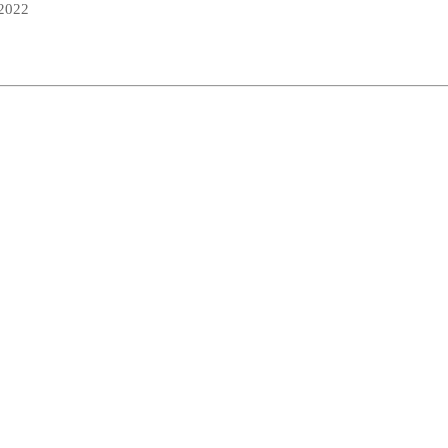
 2022
 turorientering på nett fra Norges Orienteringsforb