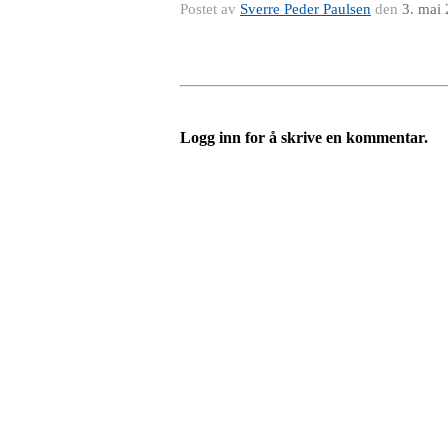
Postet av
Sverre Peder Paulsen
den
3. mai
Logg inn for å skrive en kommentar.
Turorientering.no er den offisielle portalen for
© 2022 — Norges Orienteringsforbund