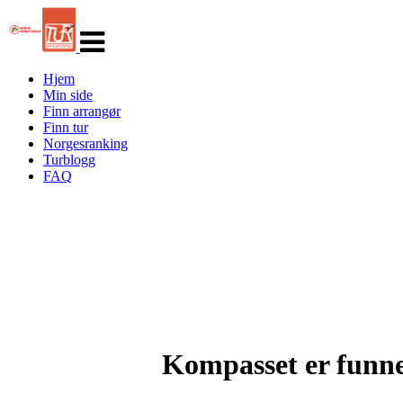
Veksle
navigasjon
Hjem
Min side
Finn arrangør
Finn tur
Norgesranking
Turblogg
FAQ
Kompasset er funne