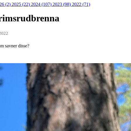
26 (2)
2025 (22)
2024 (107)
2023 (98)
2022 (71)
Grimsrudbrenna
 2022
som savner disse?