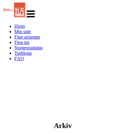
Veksle
navigasjon
Hjem
Min side
Finn arrangør
Finn tur
Norgesranking
Turblogg
FAQ
Arkiv