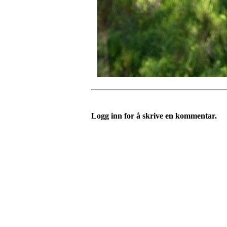
Logg inn for å skrive en kommentar.
Turorientering.no er den offisielle portalen for