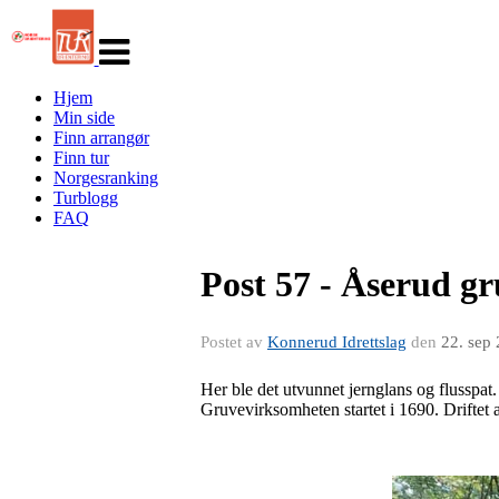
Veksle
navigasjon
Hjem
Min side
Finn arrangør
Finn tur
Norgesranking
Turblogg
FAQ
Post 57 - Åserud g
Postet av
Konnerud Idrettslag
den
22. sep
Her ble det utvunnet jernglans og flusspat
Gruvevirksomheten startet i 1690. Driftet