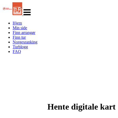
Veksle
navigasjon
Hjem
Min side
Finn arrangør
Finn tur
Norgesranking
Turblogg
FAQ
Hente digitale kart