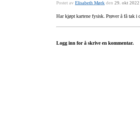
Postet av
Elisabeth Mørk
den
29. okt 2022
Har kjøpt kartene fysisk. Prøver å få tak i
Logg inn for å skrive en kommentar.
Turorientering.no er den offisielle portalen for
© 2022 — Norges Orienteringsforbund