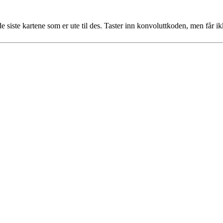
 de siste kartene som er ute til des. Taster inn konvoluttkoden, men får 
 turorientering på nett fra Norges Orienteringsforb