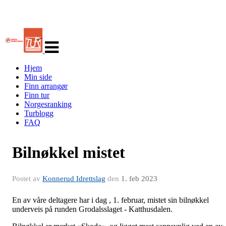
Veksle
navigasjon
Hjem
Min side
Finn arrangør
Finn tur
Norgesranking
Turblogg
FAQ
Bilnøkkel mistet
Postet av
Konnerud Idrettslag
den
1. feb 2023
En av våre deltagere har i dag , 1. februar, mistet sin bilnøkkel
underveis på runden Grodalsslaget - Katthusdalen.