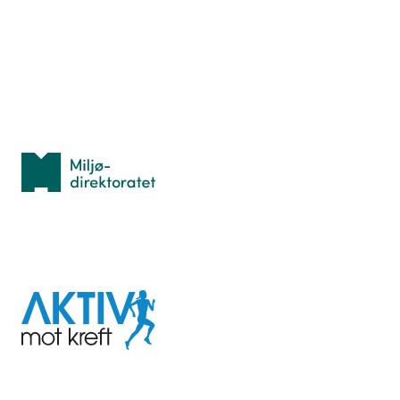
Lær orientering
Idrettsbutikken
Personvern
Med støtte fra
Miljødirektoratet
I samarbeid med
Aktiv
mot
kreft