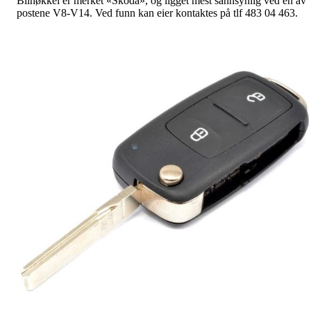
Bilnøkkel er merket «Skoda», og ligget mest sannsynlig ved en av
postene V8-V14. Ved funn kan eier kontaktes på tlf 483 04 463.