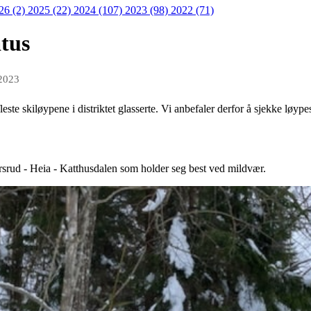
26 (2)
2025 (22)
2024 (107)
2023 (98)
2022 (71)
atus
 2023
este skiløypene i distriktet glasserte. Vi anbefaler derfor å sjekke løypes
srud - Heia - Katthusdalen som holder seg best ved mildvær.