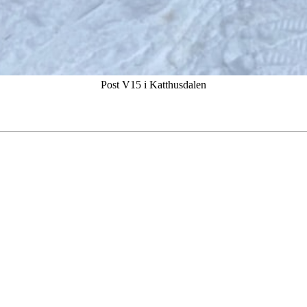
Post V15 i Katthusdalen
 turorientering på nett fra Norges Orienteringsforb