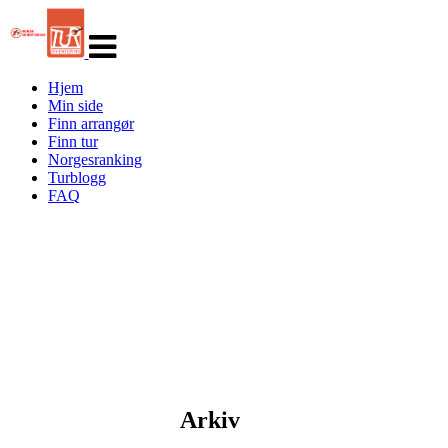
Veksle
navigasjon
Hjem
Min side
Finn arrangør
Finn tur
Norgesranking
Turblogg
FAQ
Arkiv