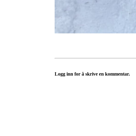
Logg inn for å skrive en kommentar.
Turorientering.no er den offisielle portalen for