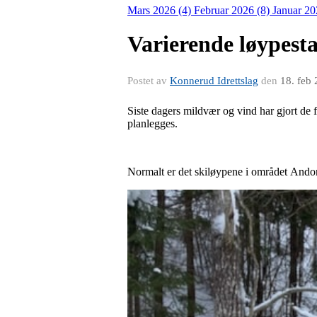
Mars 2026 (4)
Februar 2026 (8)
Januar 20
Varierende løypest
Postet av
Konnerud Idrettslag
den
18. feb
Siste dagers mildvær og vind har gjort de fl
planlegges.
Normalt er det skiløypene i området Andor