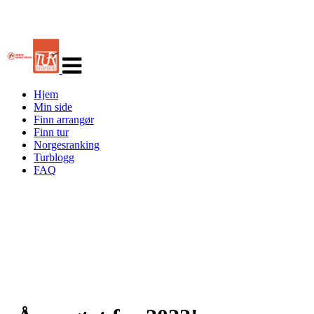
Veksle
navigasjon
Hjem
Min side
Finn arrangør
Finn tur
Norgesranking
Turblogg
FAQ