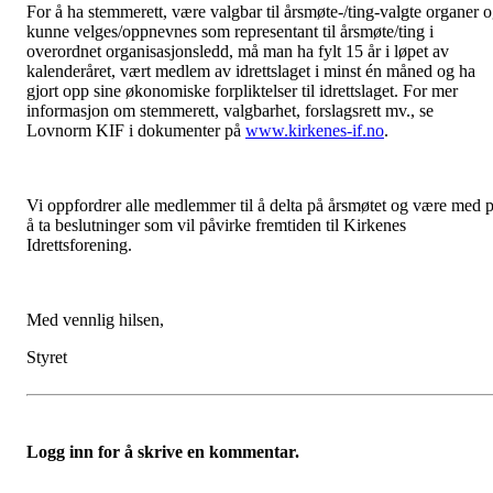
For å ha stemmerett, være valgbar til årsmøte-/ting-valgte organer 
kunne velges/oppnevnes som representant til årsmøte/ting i
overordnet organisasjonsledd, må man ha fylt 15 år i løpet av
kalenderåret, vært medlem av idrettslaget i minst én måned og ha
gjort opp sine økonomiske forpliktelser til idrettslaget. For mer
informasjon om stemmerett, valgbarhet, forslagsrett mv., se
Lovnorm KIF i dokumenter på
www.kirkenes-if.no
.
Vi oppfordrer alle medlemmer til å delta på årsmøtet og være med 
å ta beslutninger som vil påvirke fremtiden til Kirkenes
Idrettsforening.
Med vennlig hilsen,
Styret
Logg inn for å skrive en kommentar.