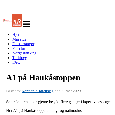
Veksle
navigasjon
Hjem
Min side
Finn arrangør
Finn tur
Norgesranking
Turblogg
FAQ
A1 på Haukåstoppen
Postet av
Konnerud Idrettslag
den
8. mar 2023
Sentrale turmål blir gjerne besøkt flere ganger i løpet av sesongen.
Her A1 på Haukåstoppen, i dag- og nattmodus.