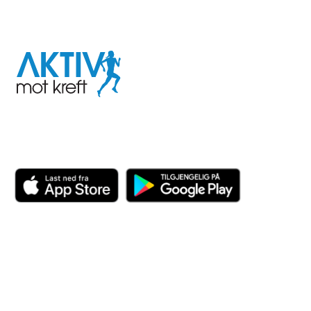
I samarbeid med
Aktiv
mot
kreft
Last ned appen her