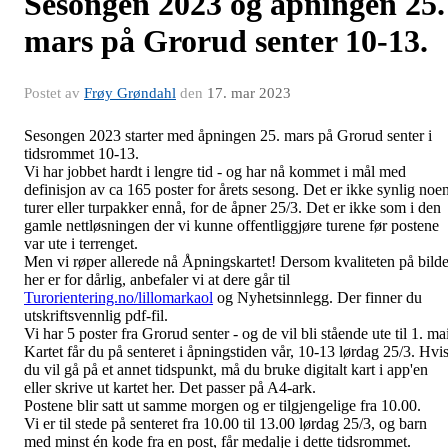
Sesongen 2023 og åpningen 25.
mars på Grorud senter 10-13.
Postet av
Frøy Grøndahl
den
17. mar 2023
Sesongen 2023 starter med åpningen 25. mars på Grorud senter i
tidsrommet 10-13.
Vi har jobbet hardt i lengre tid - og har nå kommet i mål med
definisjon av ca 165 poster for årets sesong. Det er ikke synlig noe
turer eller turpakker ennå, for de åpner 25/3. Det er ikke som i den
gamle nettløsningen der vi kunne offentliggjøre turene før postene
var ute i terrenget.
Men vi røper allerede nå Åpningskartet! Dersom kvaliteten på bilde
her er for dårlig, anbefaler vi at dere går
til
Turorientering.no/lillomarkaol
og Nyhetsinnlegg. Der finner du
utskriftsvennlig pdf-fil.
Vi har 5 poster fra Grorud senter - og de vil bli stående ute til 1. ma
Kartet får du på senteret i åpningstiden vår, 10-13 lørdag 25/3. Hvi
du vil gå på et annet tidspunkt, må du bruke digitalt kart i app'en
eller skrive ut kartet her. Det passer på A4-ark.
Postene blir satt ut samme morgen og er tilgjengelige fra 10.00.
Vi er til stede på senteret fra 10.00 til 13.00 lørdag 25/3, og barn
med minst én kode fra en post, får medalje i dette tidsrommet.