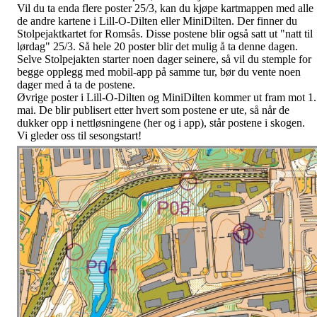
Vil du ta enda flere poster 25/3, kan du kjøpe kartmappen med alle
de andre kartene i Lill-O-Dilten eller MiniDilten. Der finner du
Stolpejaktkartet for Romsås. Disse postene blir også satt ut "natt til
lørdag" 25/3. Så hele 20 poster blir det mulig å ta denne dagen.
Selve Stolpejakten starter noen dager seinere, så vil du stemple for
begge opplegg med mobil-app på samme tur, bør du vente noen
dager med å ta de postene.
Øvrige poster i Lill-O-Dilten og MiniDilten kommer ut fram mot 1.
mai. De blir publisert etter hvert som postene er ute, så når de
dukker opp i nettløsningene (her og i app), står postene i skogen.
Vi gleder oss til sesongstart!