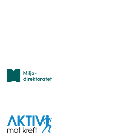
Nyttige ressurser
Hva er TurOrientering?
Lær orientering
Idrettsbutikken
Personvern
Med støtte fra
Miljødirektoratet
I samarbeid med
Aktiv
mot
kreft