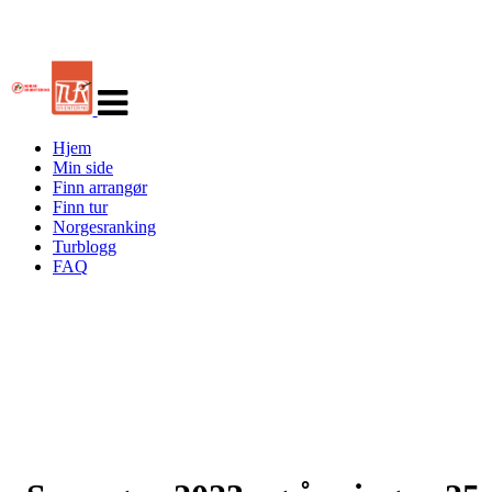
Veksle
navigasjon
Hjem
Min side
Finn arrangør
Finn tur
Norgesranking
Turblogg
FAQ