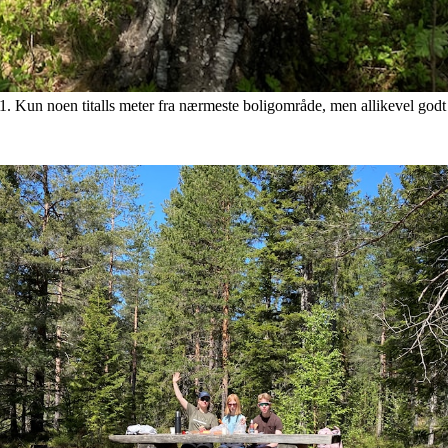
1. Kun noen titalls meter fra nærmeste boligområde, men allikevel godt 