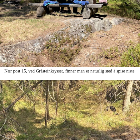
Nær post 15, ved Gråsteinkrysset, finner man et naturlig sted å spise niste.