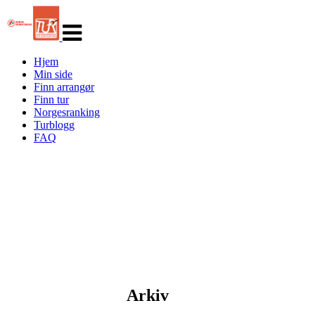
Veksle
navigasjon
Hjem
Min side
Finn arrangør
Finn tur
Norgesranking
Turblogg
FAQ
Arkiv