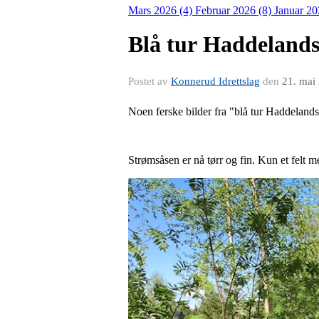
Mars 2026 (4)
Februar 2026 (8)
Januar 20
Blå tur Haddelan
Postet av
Konnerud Idrettslag
den
21. mai
Noen ferske bilder fra "blå tur Haddela
Strømsåsen er nå tørr og fin. Kun et felt me