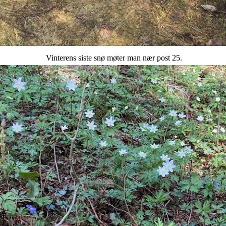
Vinterens siste snø møter man nær post 25.