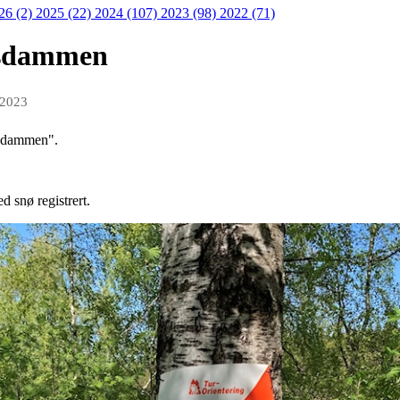
26 (2)
2025 (22)
2024 (107)
2023 (98)
2022 (71)
dsdammen
 2023
ndsdammen".
d snø registrert.