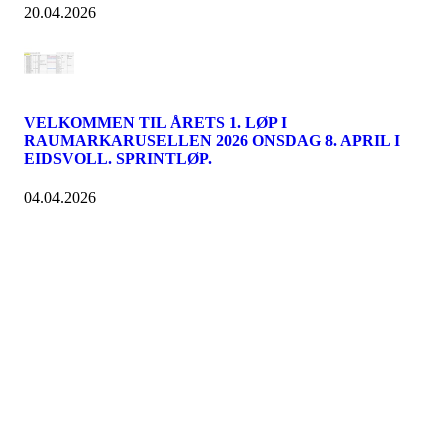
20.04.2026
VELKOMMEN TIL ÅRETS 1. LØP I
RAUMARKARUSELLEN 2026 ONSDAG 8. APRIL I
EIDSVOLL. SPRINTLØP.
04.04.2026
Turorientering.no er den offisielle portalen for
turorientering på nett fra Norges
Orienteringsforbund.