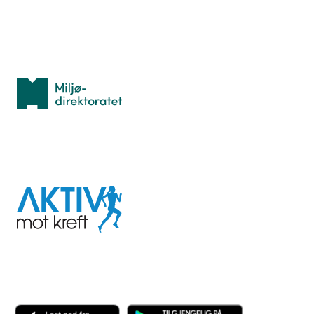
Med støtte fra
Miljødirektoratet
I samarbeid med
Aktiv
mot
kreft
Last ned appen her