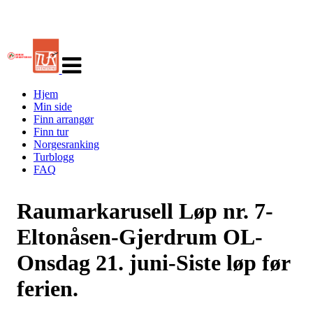
Veksle
navigasjon
Hjem
Min side
Finn arrangør
Finn tur
Norgesranking
Turblogg
FAQ
Raumarkarusell Løp nr. 7-
Eltonåsen-Gjerdrum OL-
Onsdag 21. juni-Siste løp før
ferien.