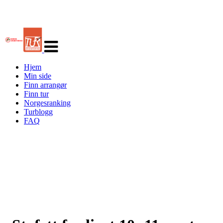
Veksle
navigasjon
Hjem
Min side
Finn arrangør
Finn tur
Norgesranking
Turblogg
FAQ