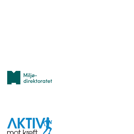
Nyttige ressurser
Hva er TurOrientering?
Lær orientering
Idrettsbutikken
Personvern
Med støtte fra
Miljødirektoratet
I samarbeid med
Aktiv
mot
kreft