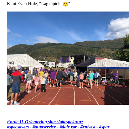
Knut Even Hole, "Lagkaptein
"
Førde IL Orientering sine støttespelarar:
#specsavers
-
#autoservice
-
#dale rør
-
#enivest
-
#spar