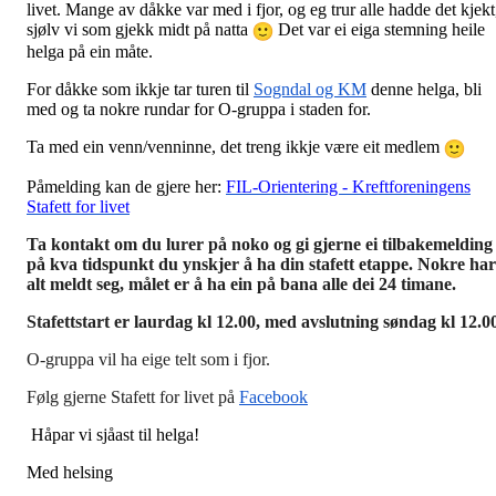
livet.
Mange av dåkke var med i fjor, og eg trur alle hadde det kjekt
sjølv vi som gjekk midt på natta
Det var ei eiga stemning heile
helga på ein måte.
For dåkke som ikkje tar turen til
Sogndal og KM
denne helga, bli
med og ta nokre rundar for O-gruppa i staden for.
Ta med ein venn/venninne, det treng ikkje være eit medlem
Påmelding kan de gjere her:
FIL-Orientering - Kreftforeningens
Stafett for livet
Ta kontakt om du lurer på noko og gi gjerne ei tilbakemelding
på kva tidspunkt du ynskjer å ha din stafett etappe. Nokre har
alt meldt seg, målet er å ha ein på bana alle dei 24 timane.
Stafettstart er laurdag kl 12.00, med avslutning søndag kl 12.0
O-gruppa vil ha eige telt som i fjor.
Følg gjerne Stafett for livet på
Facebook
Håpar vi sjåast til helga!
Med helsing