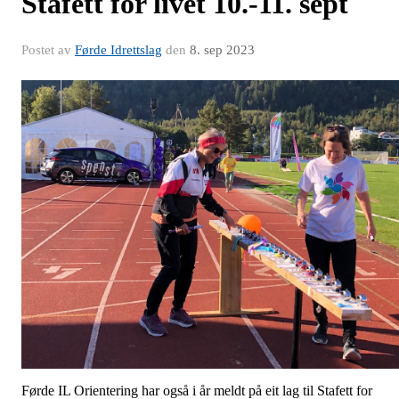
Stafett for livet 10.-11. sept
Postet av
Førde Idrettslag
den
8. sep 2023
Førde IL Orientering
har også i år meldt på eit lag til Stafett for