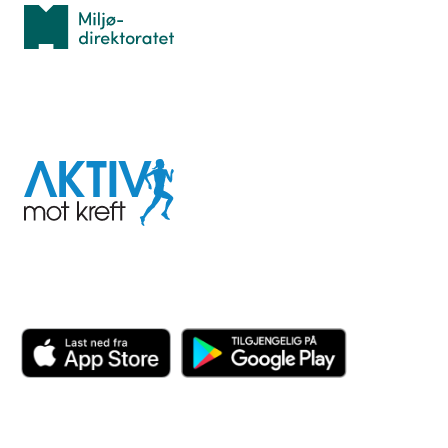
Miljødirektoratet
I samarbeid med
Aktiv
mot
kreft
Last ned appen her