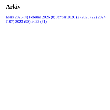
Arkiv
Mars 2026 (4)
Februar 2026 (8)
Januar 2026 (2)
2025 (22)
2024
(107)
2023 (98)
2022 (71)
Turorientering.no er den offisielle portalen for
turorientering på nett fra Norges
Orienteringsforbund.
© 2022 — Norges Orienteringsforbund