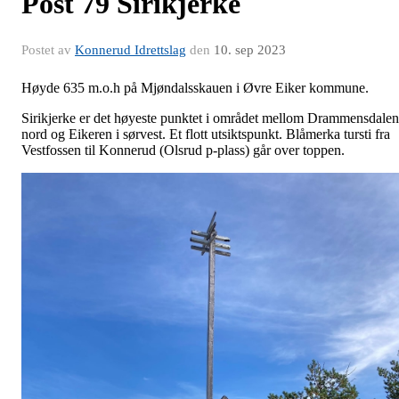
Post 79 Sirikjerke
Postet av
Konnerud Idrettslag
den
10. sep 2023
Høyde 635 m.o.h på Mjøndalsskauen i Øvre Eiker kommune.
Sirikjerke er det høyeste punktet i området mellom Drammensdalen
nord og Eikeren i sørvest. Et flott utsiktspunkt. Blåmerka tursti fra
Vestfossen til Konnerud (Olsrud p-plass) går over toppen.