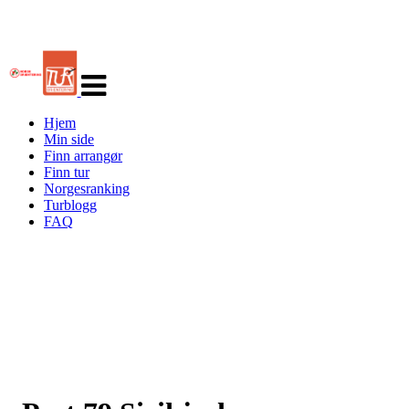
Veksle
navigasjon
Hjem
Min side
Finn arrangør
Finn tur
Norgesranking
Turblogg
FAQ