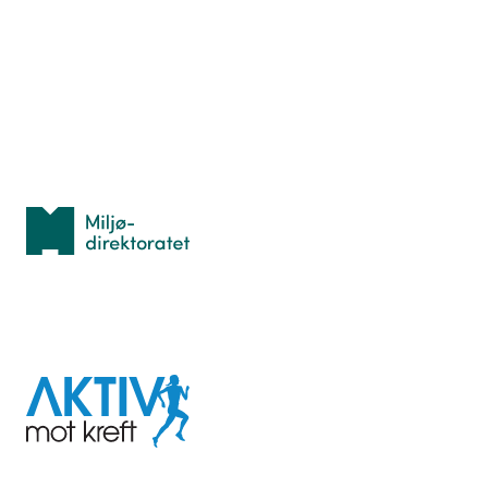
Hva er TurOrientering?
Lær orientering
Idrettsbutikken
Personvern
Med støtte fra
Miljødirektoratet
I samarbeid med
Aktiv
mot
kreft