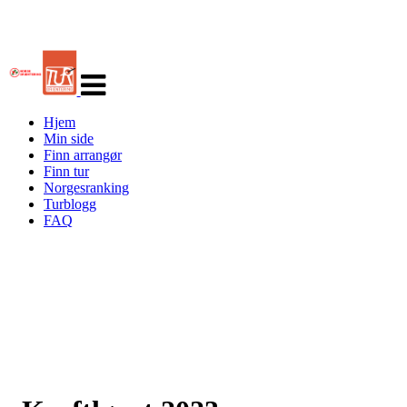
Veksle
navigasjon
Hjem
Min side
Finn arrangør
Finn tur
Norgesranking
Turblogg
FAQ