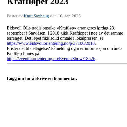
Kraftløpet 2023
Postet av
Knut Saxhaug
den
16. sep 2023
Eidsvoll OLs tradisjonsrike «Kraftløp» arrangeres lørdag 23.
september i Staviåsen. I 2018 gikk Kraftløpet i noe av det samme
terrenget. Det løpet fikk solid omtale i lokalpressen, se
https://www.eidsvollorientering.no/p/37106/2018
.
Frister det til deltagelse? Påmelding og mer informasjon om årets
Kraftløp finnes på
https://eventor.orientering.no/Events/Show/18526
.
Logg inn for å skrive en kommentar.
Turorientering.no er den offisielle portalen for