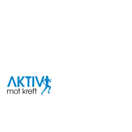
I samarbeid med
Aktiv
mot
kreft