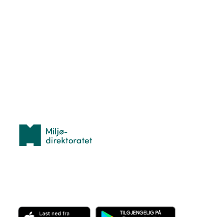
Nyttige ressurser
Hva er TurOrientering?
Lær orientering
Idrettsbutikken
Personvern
Med støtte fra
Miljødirektoratet
Last ned appen her