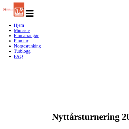
Veksle
navigasjon
Hjem
Min side
Finn arrangør
Finn tur
Norgesranking
Turblogg
FAQ
Nyttårsturnering 20