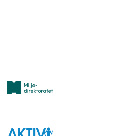
Nyttige ressurser
Hva er TurOrientering?
Lær orientering
Idrettsbutikken
Personvern
Med støtte fra
Miljødirektoratet
I samarbeid med
Aktiv
mot