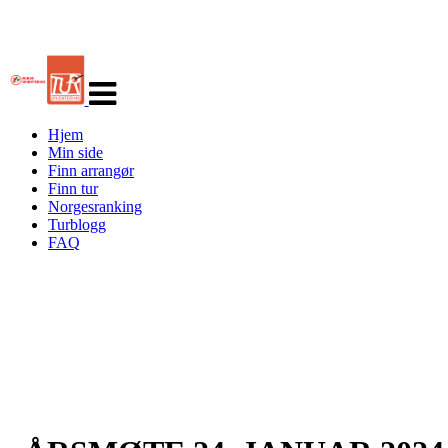
Veksle
navigasjon
Hjem
Min side
Finn arrangør
Finn tur
Norgesranking
Turblogg
FAQ