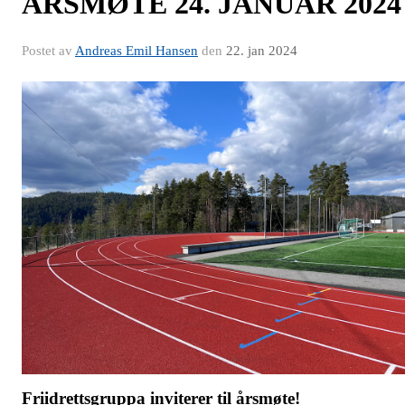
ÅRSMØTE 24. JANUAR 2024
Postet av
Andreas Emil Hansen
den
22. jan 2024
Friidrettsgruppa inviterer til årsmøte!