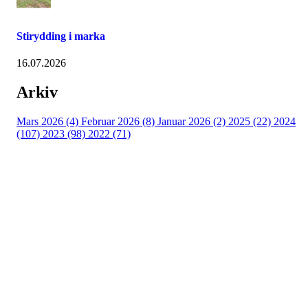
Stirydding i marka
16.07.2026
Arkiv
Mars 2026 (4)
Februar 2026 (8)
Januar 2026 (2)
2025 (22)
2024
(107)
2023 (98)
2022 (71)
Turorientering.no er den offisielle portalen for
turorientering på nett fra Norges
Orienteringsforbund.