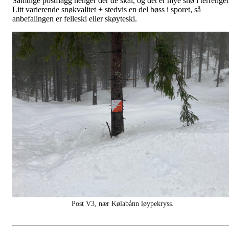
Samtlige postflagg henger der de skal, og det er mye snø i terrenget
Litt varierende snøkvalitet + stedvis en del bøss i sporet, så
anbefalingen er felleski eller skøyteski.
Post V3, nær Kølabånn løypekryss.