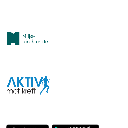
Med støtte fra
Miljødirektoratet
I samarbeid med
Aktiv
mot
kreft
Last ned appen her