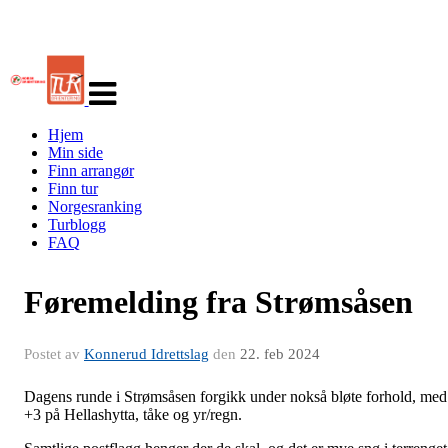
Veksle
navigasjon
Hjem
Min side
Finn arrangør
Finn tur
Norgesranking
Turblogg
FAQ
Føremelding fra Strømsåsen
Postet av
Konnerud Idrettslag
den
22. feb 2024
Dagens runde i Strømsåsen forgikk under nokså bløte forhold, med
+3 på Hellashytta, tåke og yr/regn.