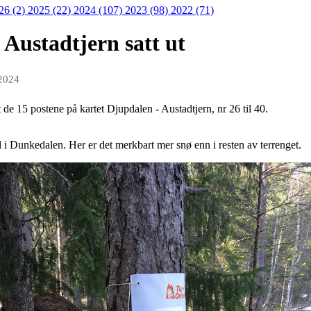
26 (2)
2025 (22)
2024 (107)
2023 (98)
2022 (71)
 Austadtjern satt ut
 2024
t de 15 postene på kartet Djupdalen - Austadtjern, nr 26 til 40.
l i Dunkedalen. Her er det merkbart mer snø enn i resten av terrenget.