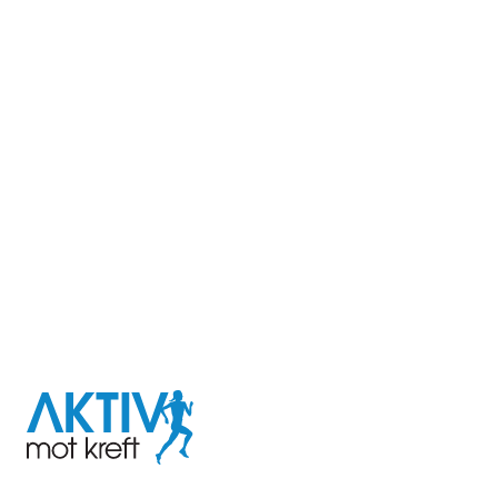
I samarbeid med
Aktiv
mot
kreft