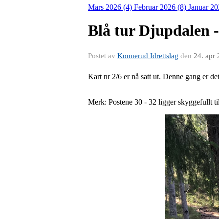
Mars 2026 (4)
Februar 2026 (8)
Januar 20
Blå tur Djupdalen -
Postet av
Konnerud Idrettslag
den
24. apr
Kart nr 2/6 er nå satt ut. Denne gang er de
Merk: Postene 30 - 32 ligger skyggefullt ti