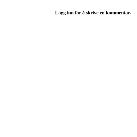
Logg inn for å skrive en kommentar.
Turorientering.no er den offisielle portalen for
© 2022 — Norges Orienteringsforbund
Info
Brukerstøtte
Blogg