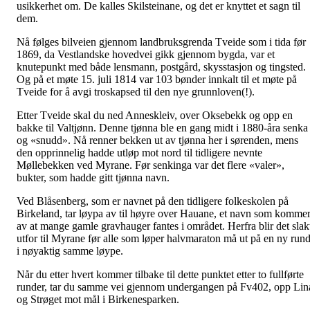
usikkerhet om. De kalles Skilsteinane, og det er knyttet et sagn til
dem.
Nå følges bilveien gjennom landbruksgrenda Tveide som i tida før
1869, da Vestlandske hovedvei gikk gjennom bygda, var et
knutepunkt med både lensmann, postgård, skysstasjon og tingsted.
Og på et møte 15. juli 1814 var 103 bønder innkalt til et møte på
Tveide for å avgi troskapsed til den nye grunnloven(!).
Etter Tveide skal du ned Anneskleiv, over Oksebekk og opp en
bakke til Valtjønn. Denne tjønna ble en gang midt i 1880-åra senka
og «snudd». Nå renner bekken ut av tjønna her i sørenden, mens
den opprinnelig hadde utløp mot nord til tidligere nevnte
Møllebekken ved Myrane. Før senkinga var det flere «valer»,
bukter, som hadde gitt tjønna navn.
Ved Blåsenberg, som er navnet på den tidligere folkeskolen på
Birkeland, tar løypa av til høyre over Hauane, et navn som komme
av at mange gamle gravhauger fantes i området. Herfra blir det slak
utfor til Myrane før alle som løper halvmaraton må ut på en ny run
i nøyaktig samme løype.
Når du etter hvert kommer tilbake til dette punktet etter to fullførte
runder, tar du samme vei gjennom undergangen på Fv402, opp Lin
og Strøget mot mål i Birkenesparken.