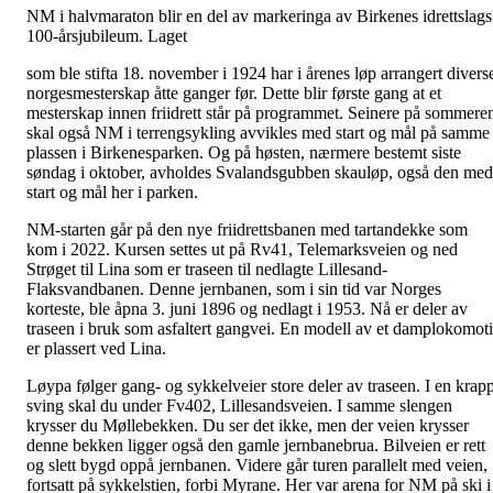
NM i halvmaraton blir en del av markeringa av Birkenes idrettslags
100-årsjubileum. Laget
som ble stifta 18. november i 1924 har i årenes løp arrangert divers
norgesmesterskap åtte ganger før. Dette blir første gang at et
mesterskap innen friidrett står på programmet. Seinere på sommere
skal også NM i terrengsykling avvikles med start og mål på samme
plassen i Birkenesparken. Og på høsten, nærmere bestemt siste
søndag i oktober, avholdes Svalandsgubben skauløp, også den med
start og mål her i parken.
NM-starten går på den nye friidrettsbanen med tartandekke som
kom i 2022. Kursen settes ut på Rv41, Telemarksveien og ned
Strøget til Lina som er traseen til nedlagte Lillesand-
Flaksvandbanen. Denne jernbanen, som i sin tid var Norges
korteste, ble åpna 3. juni 1896 og nedlagt i 1953. Nå er deler av
traseen i bruk som asfaltert gangvei. En modell av et damplokomot
er plassert ved Lina.
Løypa følger gang- og sykkelveier store deler av traseen. I en krap
sving skal du under Fv402, Lillesandsveien. I samme slengen
krysser du Møllebekken. Du ser det ikke, men der veien krysser
denne bekken ligger også den gamle jernbanebrua. Bilveien er rett
og slett bygd oppå jernbanen. Videre går turen parallelt med veien,
fortsatt på sykkelstien, forbi Myrane. Her var arena for NM på ski i