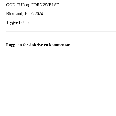
GOD TUR og FORNØYELSE
Birkeland, 16.05.2024
Trygve Løland
Logg inn for å skrive en kommentar.
Turorientering.no er den offisielle portalen for
turorientering på nett fra Norges
Orienteringsforbund.