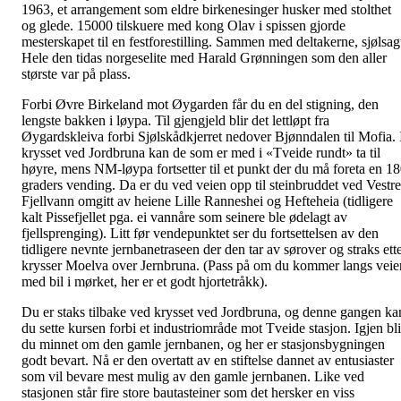
1963, et arrangement som eldre birkenesinger husker med stolthet
og glede. 15000 tilskuere med kong Olav i spissen gjorde
mesterskapet til en festforestilling. Sammen med deltakerne, sjølsag
Hele den tidas norgeselite med Harald Grønningen som den aller
største var på plass.
Forbi Øvre Birkeland mot Øygarden får du en del stigning, den
lengste bakken i løypa. Til gjengjeld blir det lettløpt fra
Øygardskleiva forbi Sjølskådkjerret nedover Bjønndalen til Mofia. 
krysset ved Jordbruna kan de som er med i «Tveide rundt» ta til
høyre, mens NM-løypa fortsetter til et punkt der du må foreta en 1
graders vending. Da er du ved veien opp til steinbruddet ved Vestre
Fjellvann omgitt av heiene Lille Ranneshei og Hefteheia (tidligere
kalt Pissefjellet pga. ei vannåre som seinere ble ødelagt av
fjellsprenging). Litt før vendepunktet ser du fortsettelsen av den
tidligere nevnte jernbanetraseen der den tar av sørover og straks ett
krysser Moelva over Jernbruna. (Pass på om du kommer langs veie
med bil i mørket, her er et godt hjortetråkk).
Du er staks tilbake ved krysset ved Jordbruna, og denne gangen ka
du sette kursen forbi et industriområde mot Tveide stasjon. Igjen bli
du minnet om den gamle jernbanen, og her er stasjonsbygningen
godt bevart. Nå er den overtatt av en stiftelse dannet av entusiaster
som vil bevare mest mulig av den gamle jernbanen. Like ved
stasjonen står fire store bautasteiner som det hersker en viss