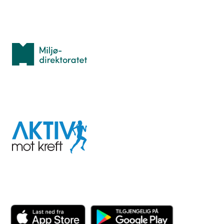
Med støtte fra
Miljødirektoratet
I samarbeid med
Aktiv
mot
kreft
Last ned appen her