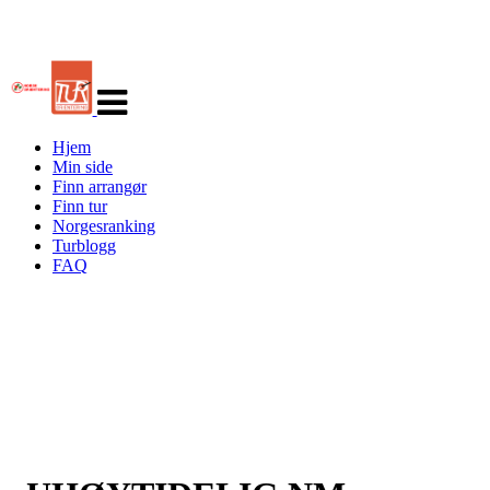
Veksle
navigasjon
Hjem
Min side
Finn arrangør
Finn tur
Norgesranking
Turblogg
FAQ