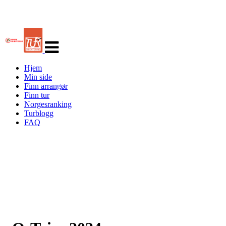
Veksle
navigasjon
Hjem
Min side
Finn arrangør
Finn tur
Norgesranking
Turblogg
FAQ