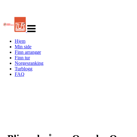
Veksle
navigasjon
Hjem
Min side
Finn arrangør
Finn tur
Norgesranking
Turblogg
FAQ