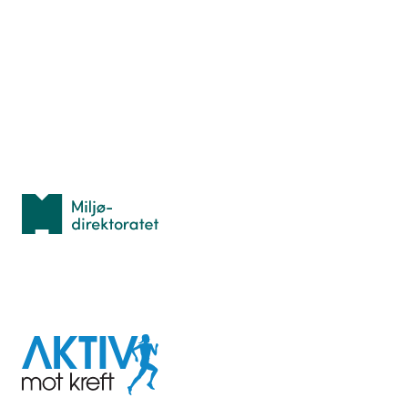
Hva er TurOrientering?
Lær orientering
Idrettsbutikken
Personvern
Med støtte fra
Miljødirektoratet
I samarbeid med
Aktiv
mot
kreft