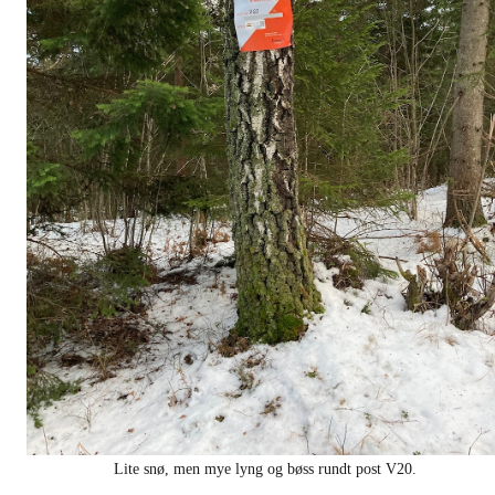
Lite snø, men mye lyng og bøss rundt post V20.