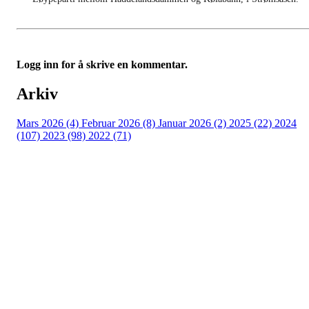
Logg inn for å skrive en kommentar.
Arkiv
Mars 2026 (4)
Februar 2026 (8)
Januar 2026 (2)
2025 (22)
2024
(107)
2023 (98)
2022 (71)
Turorientering.no er den offisielle portalen for
turorientering på nett fra Norges
Orienteringsforbund.