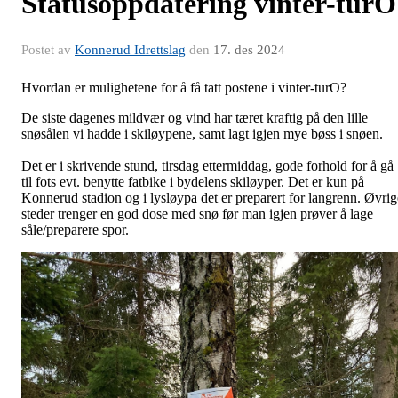
Statusoppdatering vinter-turO
Postet av
Konnerud Idrettslag
den
17. des 2024
Hvordan er mulighetene for å få tatt postene i vinter-turO?
De siste dagenes mildvær og vind har tæret kraftig på den lille
snøsålen vi hadde i skiløypene, samt lagt igjen mye bøss i snøen.
Det er i skrivende stund, tirsdag ettermiddag, gode forhold for å gå
til fots evt. benytte fatbike i bydelens skiløyper. Det er kun på
Konnerud stadion og i lysløypa det er preparert for langrenn. Øvrig
steder trenger en god dose med snø før man igjen prøver å lage
såle/preparere spor.