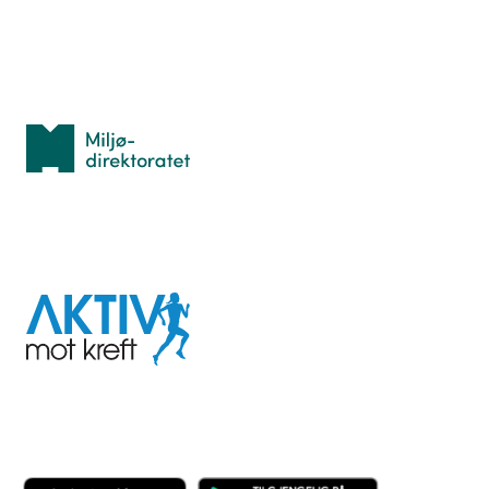
Med støtte fra
Miljødirektoratet
I samarbeid med
Aktiv
mot
kreft
Last ned appen her