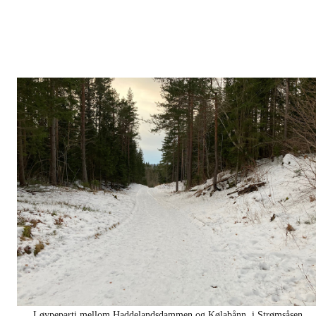
Løypeparti mellom Haddelandsdammen og Kølabånn, i Strømsåsen.