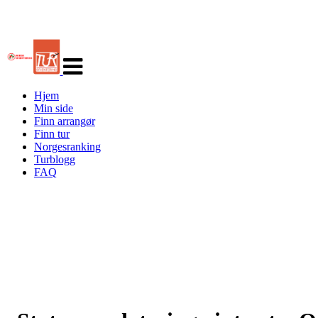
Veksle
navigasjon
Hjem
Min side
Finn arrangør
Finn tur
Norgesranking
Turblogg
FAQ